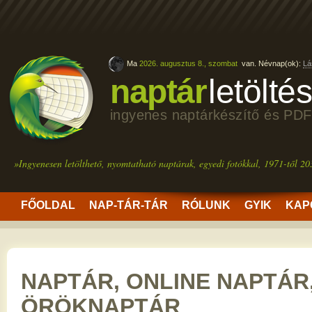
Ma
2026. augusztus 8., szombat
van. Névnap(ok):
Lá
naptár
letölté
ingyenes naptárkészítő és PDF
»Ingyenesen letölthető, nyomtatható naptárak, egyedi fotókkal, 1971-től 20
FŐOLDAL
NAP-TÁR-TÁR
RÓLUNK
GYIK
KAP
NAPTÁR, ONLINE NAPTÁR
ÖRÖKNAPTÁR