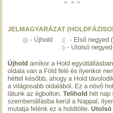
29
30
31
JELMAGYARÁZAT (HOLDFÁZISO
- Újhold
- Első negyed 
- Utolsó negyed
Újhold
amikor a Hold együttállásban
oldala van a Föld felé és ilyenkor ne
héttel később, ahogy a Hold távolodik
a világosabb oldalából. Ez a növő hol
látunk az égbolton.
Telihold
hét nap 
szembenállásba kerül a Nappal, ilyenk
mutatja felénk ez a holdtölte.
Utolsó