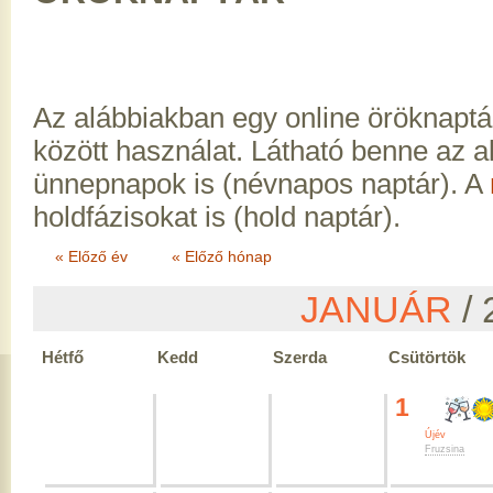
Az alábbiakban egy online öröknaptá
között használat. Látható benne az 
ünnepnapok is (névnapos naptár). A
holdfázisokat is (hold naptár).
« Előző év
« Előző hónap
JANUÁR
/ 
Hétfő
Kedd
Szerda
Csütörtök
1
Újév
Fruzsina