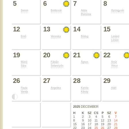
5
6
7
8
Simon
Boldizsár
Attila
Gyöngyvér
Ramóna
12
13
14
15
Ernő
Veronika
Bódog
Loránd
Lóránt
19
20
21
22
Márió
Fábián
Ágnes
Artúr
Sára
Sebestyén
Vince
26
27
28
29
Paula
Angelika
Karola
Adél
Vanda
Károly
2025
DECEMBER
H
K
SZ
CS
P
SZ
V
1
2
3
4
5
6
7
8
9
10
11
12
13
14
15
16
17
18
19
20
21
22
23
24
25
26
27
28