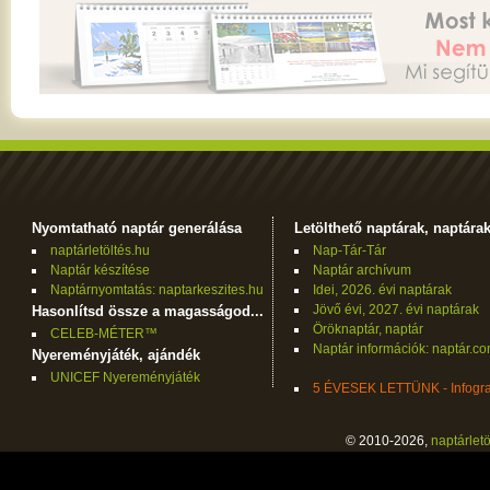
Nyomtatható naptár generálása
Letölthető naptárak, naptára
naptárletöltés.hu
Nap-Tár-Tár
Naptár készítése
Naptár archívum
Naptárnyomtatás: naptarkeszites.hu
Idei, 2026. évi naptárak
Jövő évi, 2027. évi naptárak
Hasonlítsd össze a magasságod...
Öröknaptár, naptár
CELEB-MÉTER™
Naptár információk: naptár.c
Nyereményjáték, ajándék
UNICEF Nyereményjáték
5 ÉVESEK LETTÜNK - Infogra
© 2010-2026,
naptárletö