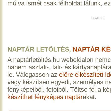
múlva ismét csak félholdat látunk, ez
:: Hirdetés ::
NAPTÁR LETÖLTÉS,
NAPTÁR KÉ
A naptárletöltés.hu weboldalon nemc
hanem asztali-, fali- és kártyanaptár
le. Válogasson az
előre elkészített i
vagy készítsen egyedi, személyes na
fényképeiből, fotóiból. Töltse fel a ké
készíthet fényképes naptár
akat.