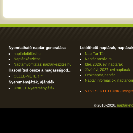
Nyomtatható naptár generálása
Letölthető naptárak, naptára
naptárletöltés.hu
Nap-Tár-Tár
Naptár készítése
Naptár archívum
Naptárnyomtatás: naptarkeszites.hu
Idei, 2026. évi naptárak
Jövő évi, 2027. évi naptárak
Hasonlítsd össze a magasságod...
Öröknaptár, naptár
CELEB-MÉTER™
Naptár információk: naptár.c
Nyereményjáték, ajándék
UNICEF Nyereményjáték
5 ÉVESEK LETTÜNK - Infogra
© 2010-2026,
naptárletö