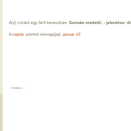
A(z) Lóránt egy férfi keresztnév.
Germán eredetű; - jelentése: d
A
naptár
szerinti
névnap(jai):
január 15.
:: Hirdetés ::