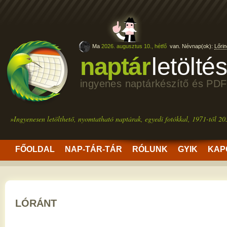
Ma
2026. augusztus 10., hétfő
van. Névnap(ok):
Lőrin
naptár
letölté
ingyenes naptárkészítő és PDF
»Ingyenesen letölthető, nyomtatható naptárak, egyedi fotókkal, 1971-től 20
FŐOLDAL
NAP-TÁR-TÁR
RÓLUNK
GYIK
KAP
LÓRÁNT