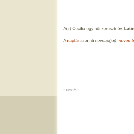
A(z) Cecília egy női keresztnév.
Lati
A
naptár
szerinti
névnap(jai):
novemb
:: Hirdetés ::