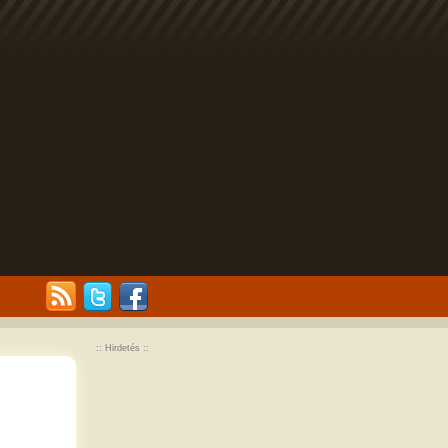
:: Hirdetés ::