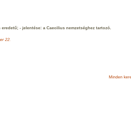
n eredetű; - jelentése: a Caecilius nemzetséghez tartozó.
er 22.
Minden ker