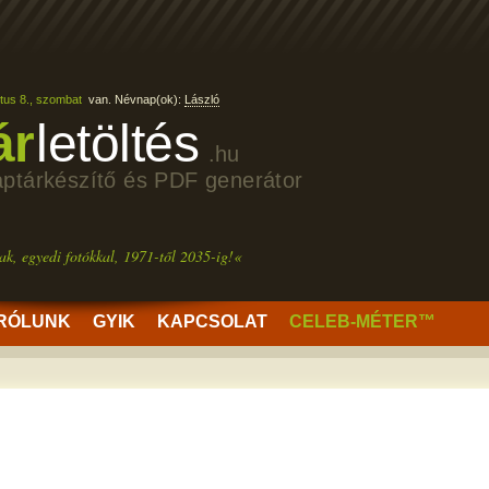
tus 8., szombat
van. Névnap(ok):
László
ár
letöltés
.hu
aptárkészítő és PDF generátor
ak, egyedi fotókkal, 1971-től 2035-ig!«
RÓLUNK
GYIK
KAPCSOLAT
CELEB-MÉTER™