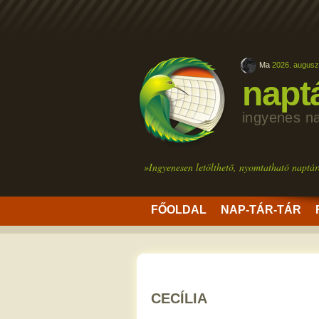
Ma
2026. augusz
napt
ingyenes n
»Ingyenesen letölthető, nyomtatható naptár
FŐOLDAL
NAP-TÁR-TÁR
CECÍLIA