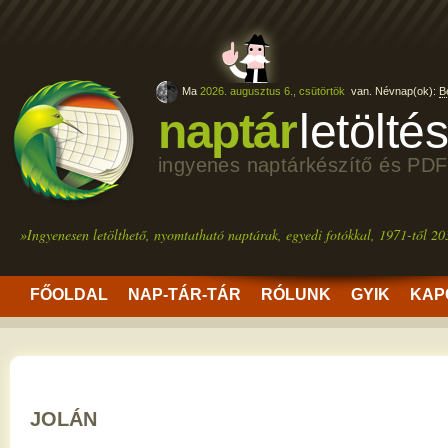
Ma
2026. augusztus 6., csütörtök
van. Névnap(ok):
B
naptár
letölté
ingyenes naptárkészítő és PDF
»Ingyenesen letölthető, nyomtatható naptárak, egyedi fotókkal, 1971-től 20
FŐOLDAL
NAP-TÁR-TÁR
RÓLUNK
GYIK
KAP
JOLÁN