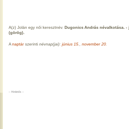
A(z) Jolán egy női keresztnév.
Dugonics András névalkotása. - j
(görög).
A
naptár
szerinti
névnap(jai):
június 15.
,
november 20.
:: Hirdetés ::