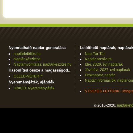
Nyomtatható naptár generálása
Letölthető naptárak, naptára
naptárletöltés.hu
Nap-Tár-Tár
Naptár készítése
Naptár archívum
Naptárnyomtatás: naptarkeszites.hu
Idei, 2026. évi naptárak
Jövő évi, 2027. évi naptárak
Hasonlítsd össze a magasságod...
Öröknaptár, naptár
CELEB-MÉTER™
Naptár információk: naptár.c
Nyereményjáték, ajándék
UNICEF Nyereményjáték
5 ÉVESEK LETTÜNK - Infogra
© 2010-2026,
naptárletö