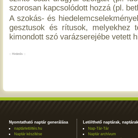
szorosan kapcsolódott hozzá (pl. be
A szokás- és hiedelemcselekmények
gesztusok és rítusok, melyekhez t
kimondott szó varázserejébe vetett hi
:: Hirdetés ::
Nyomtatható naptár generálása
Letölthető naptárak, naptára
naptárletöltés.hu
Nap-Tár-Tár
Naptár készítése
Naptár archívum