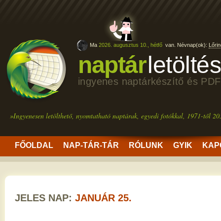
Ma
2026. augusztus 10., hétfő
van. Névnap(ok):
Lőrin
naptár
letölté
ingyenes naptárkészítő és PDF
»Ingyenesen letölthető, nyomtatható naptárak, egyedi fotókkal, 1971-től 20
FŐOLDAL
NAP-TÁR-TÁR
RÓLUNK
GYIK
KAP
JELES NAP:
JANUÁR 25.