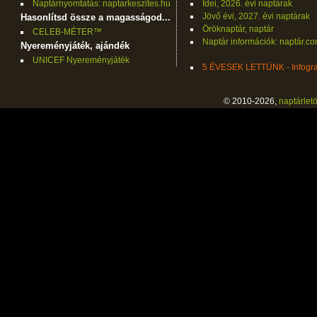
Naptárnyomtatás: naptarkeszites.hu
Idei, 2026. évi naptárak
Jövő évi, 2027. évi naptárak
Hasonlítsd össze a magasságod...
Öröknaptár, naptár
CELEB-MÉTER™
Naptár információk: naptár.c
Nyereményjáték, ajándék
UNICEF Nyereményjáték
5 ÉVESEK LETTÜNK - Infogra
© 2010-2026,
naptárletö