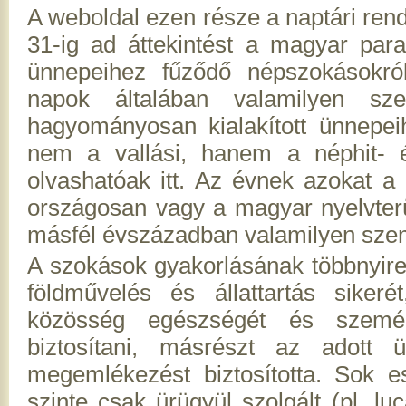
A weboldal ezen része a naptári ren
31-ig ad áttekintést a magyar paras
ünnepeihez fűződő népszokásokról
napok általában valamilyen sz
hagyományosan kialakított ünnepe
nem a vallási, hanem a néphit- é
olvashatóak itt. Az évnek azokat a 
országosan vagy a magyar nyelvterü
másfél évszázadban valamilyen szem
A szokások gyakorlásának többnyire k
földművelés és állattartás sike
közösség egészségét és személ
biztosítani, másrészt az adott ü
megemlékezést biztosította. Sok 
szinte csak ürügyül szolgált (pl. l