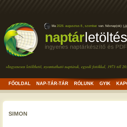
Ma
2026. augusztus 8., szombat
van. Névnap(ok):
Lá
naptár
letölté
ingyenes naptárkészítő és PDF
»Ingyenesen letölthető, nyomtatható naptárak, egyedi fotókkal, 1971-től 20
FŐOLDAL
NAP-TÁR-TÁR
RÓLUNK
GYIK
KAP
SIMON