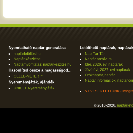
Nyomtatható naptár generálása
Letölthető naptárak, naptára
naptárletöltés.hu
Nap-Tár-Tár
Naptár készítése
Naptár archívum
Naptárnyomtatás: naptarkeszites.hu
Idei, 2026. évi naptárak
Jövő évi, 2027. évi naptárak
Hasonlítsd össze a magasságod...
Öröknaptár, naptár
CELEB-MÉTER™
Naptár információk: naptár.c
Nyereményjáték, ajándék
UNICEF Nyereményjáték
5 ÉVESEK LETTÜNK - Infogra
© 2010-2026,
naptárletö