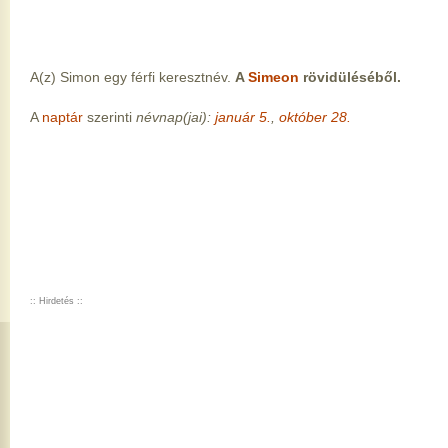
A(z) Simon egy férfi keresztnév.
A
Simeon
rövidüléséből.
A
naptár
szerinti
névnap(jai):
január 5.
,
október 28.
:: Hirdetés ::