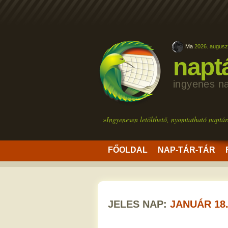
Ma
2026. augusz
napt
ingyenes n
»Ingyenesen letölthető, nyomtatható naptár
FŐOLDAL
NAP-TÁR-TÁR
JELES NAP:
JANUÁR 18