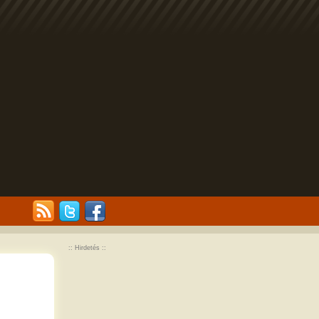
:: Hirdetés ::