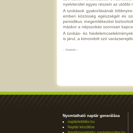
nyelvterület egyes részein az utóbbi
A szokások gyakorlásának többnyire k
emberi közösség egészségét és szem
periodikus megemlékezést biztosított
máskor a népszokás szorosan kapcsol
A szokás- és hiedelemcselekmények 
is járul, a kimondott szó varázserejébe
:: Hirdetés ::
Nyomtatható naptár generálása
naptárletöltés.hu
Naptár készítése
Naptárnyomtatás: naptarkeszites.hu