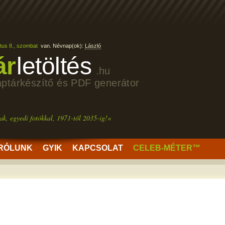
tus 8., szombat
van. Névnap(ok):
László
ár
letöltés
.hu
aptárkészítő és PDF generátor
ak, egyedi fotókkal, 1971-től 2035-ig!«
RÓLUNK
GYIK
KAPCSOLAT
CELEB-MÉTER™
.