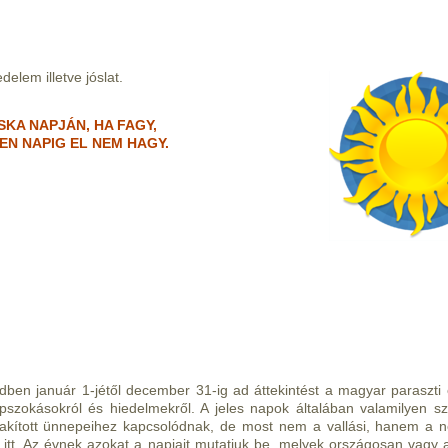
elem illetve jóslat.
SKA NAPJÁN, HA FAGY,
EN NAPIG EL NEM HAGY.
ben január 1-jétől december 31-ig ad áttekintést a magyar paraszti é
szokásokról és hiedelmekről. A jeles napok általában valamilyen s
kított ünnepeihez kapcsolódnak, de most nem a vallási, hanem a n
 itt. Az évnek azokat a napjait mutatjuk be, melyek országosan vagy