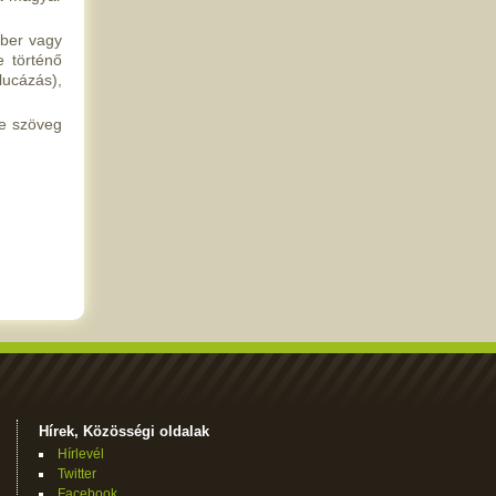
mber vagy
e történő
lucázás),
re szöveg
Hírek, Közösségi oldalak
Hírlevél
Twitter
Facebook