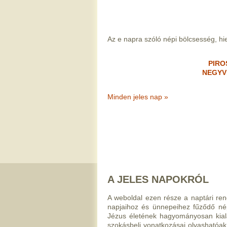
Az e napra szóló népi bölcsesség, hied
PIRO
NEGYV
Minden jeles nap »
A JELES NAPOKRÓL
A weboldal ezen része a naptári rend
napjaihoz és ünnepeihez fűződő nép
Jézus életének hagyományosan kiala
szokásbeli vonatkozásai olvashatóak