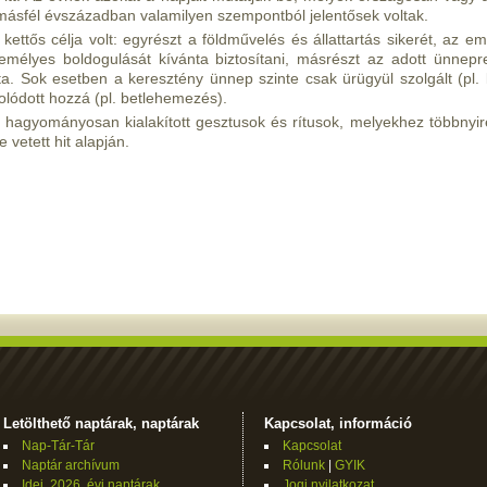
 másfél évszázadban valamilyen szempontból jelentősek voltak.
ettős célja volt: egyrészt a földművelés és állattartás sikerét, az e
élyes boldogulását kívánta biztosítani, másrészt az adott ünnepr
a. Sok esetben a keresztény ünnep szinte csak ürügyül szolgált (pl. 
ódott hozzá (pl. betlehemezés).
hagyományosan kialakított gesztusok és rítusok, melyekhez többnyi
 vetett hit alapján.
Letölthető naptárak, naptárak
Kapcsolat, információ
Nap-Tár-Tár
Kapcsolat
Naptár archívum
Rólunk
|
GYIK
Idei, 2026. évi naptárak
Jogi nyilatkozat