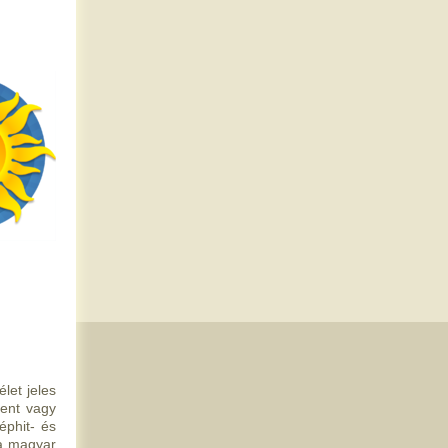
let jeles
zent vagy
éphit- és
 a magyar