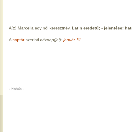
A(z) Marcella egy női keresztnév.
Latin eredetű; - jelentése: ha
A
naptár
szerinti
névnap(jai):
január 31.
:: Hirdetés ::