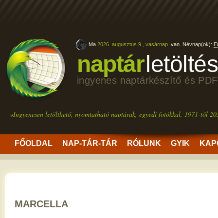
Ma
2026. augusztus 9., vasárnap
van. Névnap(ok):
E
naptár
letölté
ingyenes naptárkészítő és PDF
»Ingyenesen letölthető, nyomtatható naptárak, egyedi fotókkal, 1971-től 20
FŐOLDAL
NAP-TÁR-TÁR
RÓLUNK
GYIK
KAP
MARCELLA