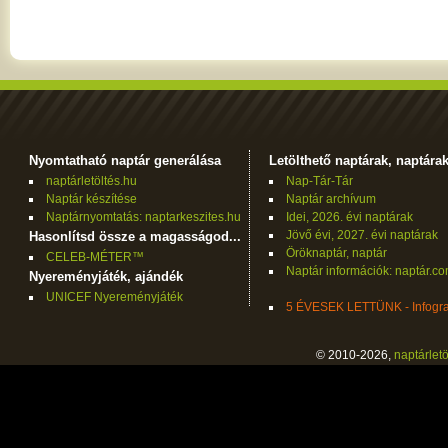
Nyomtatható naptár generálása
Letölthető naptárak, naptára
naptárletöltés.hu
Nap-Tár-Tár
Naptár készítése
Naptár archívum
Naptárnyomtatás: naptarkeszites.hu
Idei, 2026. évi naptárak
Jövő évi, 2027. évi naptárak
Hasonlítsd össze a magasságod...
Öröknaptár, naptár
CELEB-MÉTER™
Naptár információk: naptár.c
Nyereményjáték, ajándék
UNICEF Nyereményjáték
5 ÉVESEK LETTÜNK - Infogra
© 2010-2026,
naptárletö