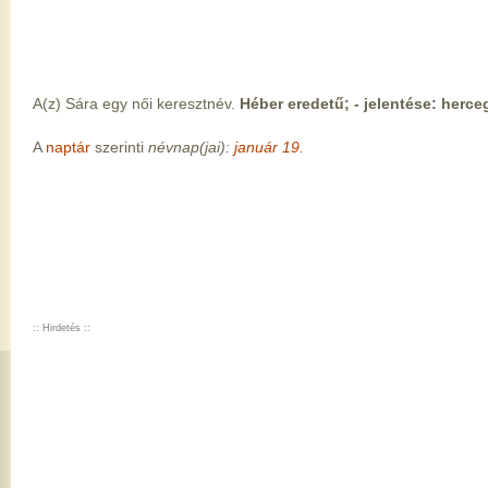
A(z) Sára egy női keresztnév.
Héber eredetű; - jelentése: herc
A
naptár
szerinti
névnap(jai):
január 19.
:: Hirdetés ::