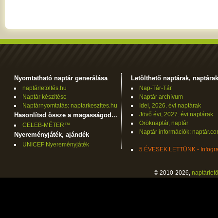
Nyomtatható naptár generálása
Letölthető naptárak, naptára
naptárletöltés.hu
Nap-Tár-Tár
Naptár készítése
Naptár archívum
Naptárnyomtatás: naptarkeszites.hu
Idei, 2026. évi naptárak
Jövő évi, 2027. évi naptárak
Hasonlítsd össze a magasságod...
Öröknaptár, naptár
CELEB-MÉTER™
Naptár információk: naptár.c
Nyereményjáték, ajándék
UNICEF Nyereményjáték
5 ÉVESEK LETTÜNK - Infogra
© 2010-2026,
naptárletö