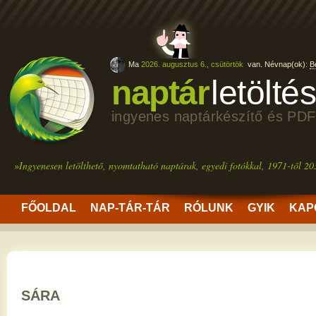
Ma
2026. augusztus 6., csütörtök
van. Névnap(ok):
B
naptár
letölté
ingyenes naptárkészítő és PDF
»Ingyenesen letölthető, nyomtatható naptárak, egyedi fotókkal, 1971-től 20
FŐOLDAL
NAP-TÁR-TÁR
RÓLUNK
GYIK
KAP
SÁRA