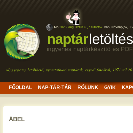
Ma
2026. augusztus 6., csütörtök
van. Névnap(ok):
B
naptár
letölté
ingyenes naptárkészítő és PDF
»Ingyenesen letölthető, nyomtatható naptárak, egyedi fotókkal, 1971-től 20
FŐOLDAL
NAP-TÁR-TÁR
RÓLUNK
GYIK
KAP
ÁBEL