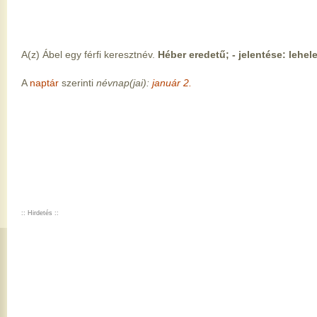
A(z) Ábel egy férfi keresztnév.
Héber eredetű; - jelentése: lehe
A
naptár
szerinti
névnap(jai):
január 2.
:: Hirdetés ::