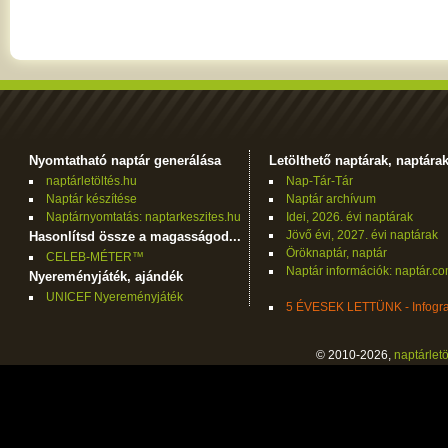
Nyomtatható naptár generálása
Letölthető naptárak, naptára
naptárletöltés.hu
Nap-Tár-Tár
Naptár készítése
Naptár archívum
Naptárnyomtatás: naptarkeszites.hu
Idei, 2026. évi naptárak
Jövő évi, 2027. évi naptárak
Hasonlítsd össze a magasságod...
Öröknaptár, naptár
CELEB-MÉTER™
Naptár információk: naptár.c
Nyereményjáték, ajándék
UNICEF Nyereményjáték
5 ÉVESEK LETTÜNK - Infogra
© 2010-2026,
naptárletö