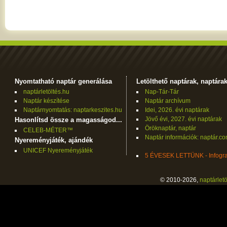
Nyomtatható naptár generálása
Letölthető naptárak, naptára
naptárletöltés.hu
Nap-Tár-Tár
Naptár készítése
Naptár archívum
Naptárnyomtatás: naptarkeszites.hu
Idei, 2026. évi naptárak
Jövő évi, 2027. évi naptárak
Hasonlítsd össze a magasságod...
Öröknaptár, naptár
CELEB-MÉTER™
Naptár információk: naptár.c
Nyereményjáték, ajándék
UNICEF Nyereményjáték
5 ÉVESEK LETTÜNK - Infogra
© 2010-2026,
naptárletö