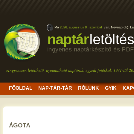
Ma
2026. augusztus 8., szombat
van. Névnap(ok):
Lá
naptár
letölté
ingyenes naptárkészítő és PDF
»Ingyenesen letölthető, nyomtatható naptárak, egyedi fotókkal, 1971-től 20
FŐOLDAL
NAP-TÁR-TÁR
RÓLUNK
GYIK
KAP
ÁGOTA