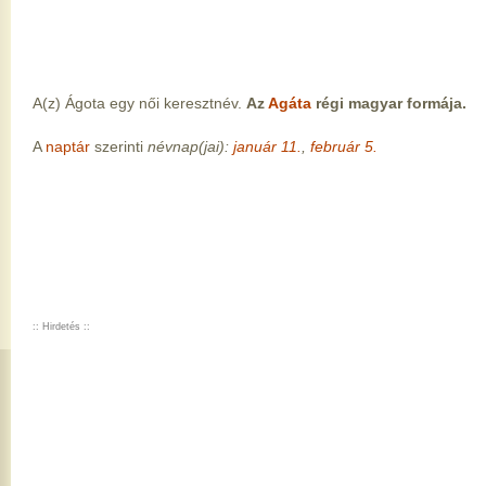
A(z) Ágota egy női keresztnév.
Az
Agáta
régi magyar formája.
A
naptár
szerinti
névnap(jai):
január 11.
,
február 5.
:: Hirdetés ::