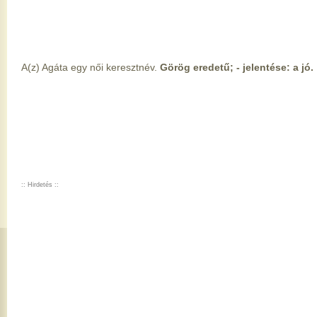
A(z) Agáta egy női keresztnév.
Görög eredetű; - jelentése: a jó.
:: Hirdetés ::