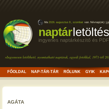
Ma
2026. augusztus 8., szombat
van. Névnap(ok):
Lá
naptár
letölté
ingyenes naptárkészítő és PDF
»Ingyenesen letölthető, nyomtatható naptárak, egyedi fotókkal, 1971-től 20
FŐOLDAL
NAP-TÁR-TÁR
RÓLUNK
GYIK
KAP
AGÁTA