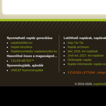
Nyomtatható naptár generálása
Letölthető naptárak, naptára
naptárletöltés.hu
Nap-Tár-Tár
Naptár készítése
Naptár archívum
Naptárnyomtatás: naptarkeszites.hu
Idei, 2026. évi naptárak
Jövő évi, 2027. évi naptárak
Hasonlítsd össze a magasságod...
Öröknaptár, naptár
CELEB-MÉTER™
Naptár információk: naptár.c
Nyereményjáték, ajándék
UNICEF Nyereményjáték
5 ÉVESEK LETTÜNK - Infogra
© 2010-2026,
naptárletö