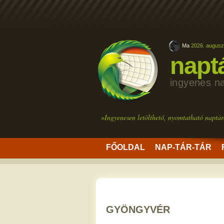
Ma
2026. augusz
napt
ingyenes n
»Ingyenesen letölthető, nyomtatható naptár
FŐOLDAL
NAP-TÁR-TÁR
GYÖNGYVÉR