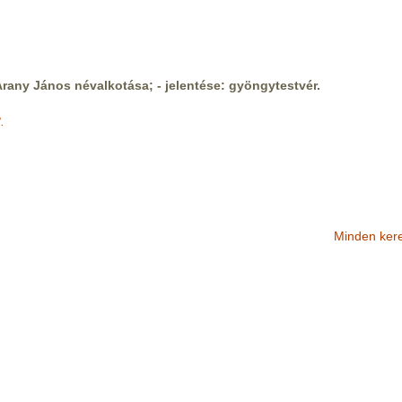
rany János névalkotása; - jelentése: gyöngytestvér.
.
Minden ker