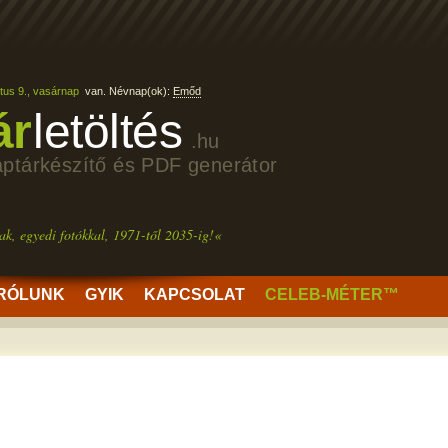
tus 9., vasárnap
van. Névnap(ok):
Emőd
ár
letöltés
.hu
aptárkészítő és PDF generátor
ak, egyedi fotókkal, 1971-től 2035-ig!«
RÓLUNK
GYIK
KAPCSOLAT
CELEB-MÉTER™