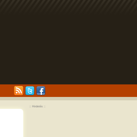
:: Hirdetés ::