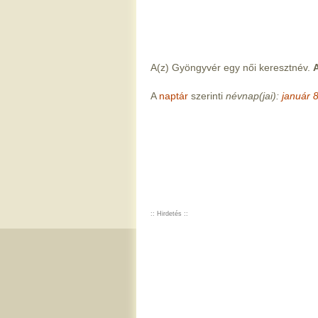
A(z) Gyöngyvér egy női keresztnév.
A
A
naptár
szerinti
névnap(jai):
január 8
:: Hirdetés ::