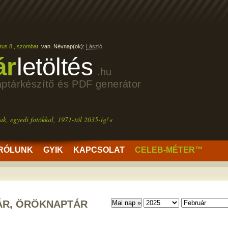
tus 8., szombat
van. Névnap(ok):
László
ár
letöltés
.hu
aptárkészítő és PDF generátor
ak, egyedi fotókkal, 1971-től 2035-ig!«
RÓLUNK
GYIK
KAPCSOLAT
CELEB-MÉTER™
ÁR, ÖRÖKNAPTÁR