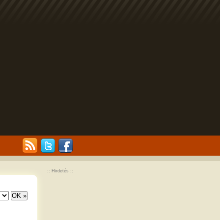
:: Hirdetés ::