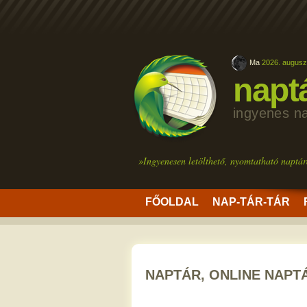
Ma
2026. augusz
napt
ingyenes n
»Ingyenesen letölthető, nyomtatható naptár
FŐOLDAL
NAP-TÁR-TÁR
NAPTÁR, ONLINE NAPT