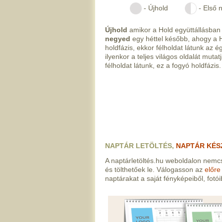
- Újhold
- Első 
Újhold
amikor a Hold együttállásban v
negyed
egy héttel később, ahogy a Ho
holdfázis, ekkor félholdat látunk az é
ilyenkor a teljes világos oldalát mutat
félholdat látunk, ez a fogyó holdfázis.
NAPTÁR LETÖLTÉS,
NAPTÁR KÉS
A naptárletöltés.hu weboldalon nemcs
és tölthetőek le. Válogasson az
előre
naptárakat a saját fényképeiből, fotóib