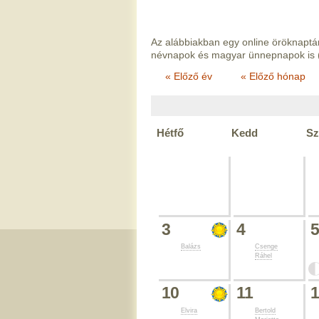
Az alábbiakban egy online öröknaptár
névnapok és magyar ünnepnapok is 
« Előző év
« Előző hónap
Hétfő
Kedd
Sz
3
4
Balázs
Csenge
Ráhel
10
11
Elvira
Bertold