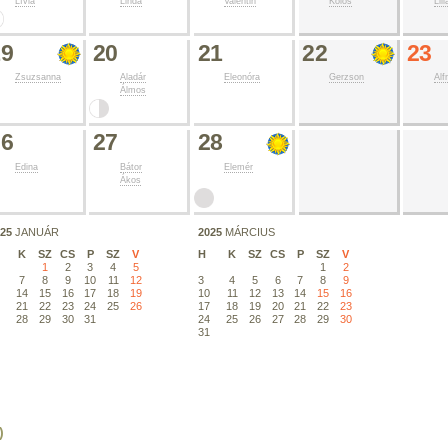
Lívia
Linda
Valentin
Kolos
Lill
19
20
21
22
23
Zsuzsanna
Aladár
Eleonóra
Gerzson
Alf
Álmos
26
27
28
Edina
Bátor
Elemér
Ákos
025
JANUÁR
2025
MÁRCIUS
K
SZ
CS
P
SZ
V
H
K
SZ
CS
P
SZ
V
1
2
3
4
5
1
2
7
8
9
10
11
12
3
4
5
6
7
8
9
3
14
15
16
17
18
19
10
11
12
13
14
15
16
0
21
22
23
24
25
26
17
18
19
20
21
22
23
7
28
29
30
31
24
25
26
27
28
29
30
31
)