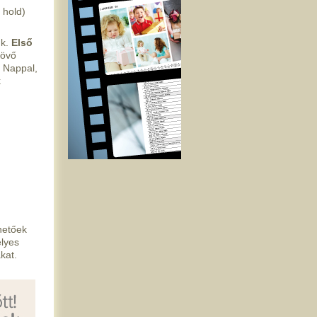
 hold)
uk.
Első
növő
 Nappal,
k
hetőek
élyes
kat.