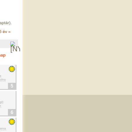
aptár).
ő év »
nap
a
olina
5
gél
x
6
ianna