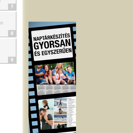
a
7
réd
8
9