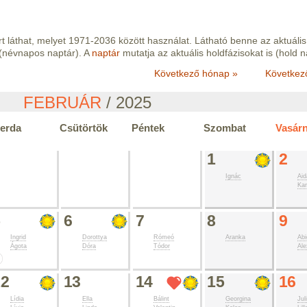
t láthat, melyet 1971-2036 között használat. Látható benne az aktuális
(névnapos naptár). A
naptár
mutatja az aktuális holdfázisokat is (hold n
Következő hónap »
Következ
FEBRUÁR
/ 2025
erda
Csütörtök
Péntek
Szombat
Vasár
1
2
Ignác
Aid
Kar
5
6
7
8
9
Ingrid
Dorottya
Rómeó
Aranka
Abi
Ágota
Dóra
Tódor
Ale
12
13
14
15
16
Lídia
Ella
Bálint
Georgina
Jul