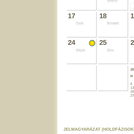
Marietta
17
18
Donát
Bernadett
24
25
Mátyás
Géza
2
H
6
1
2
2
JELMAGYARÁZAT (HOLDFÁZISOK