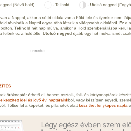
negyed (Növő hold)
- Telihold
- Utolsó negyed (Fogyó
an a Nappal, akkor a sötét oldala van a Föld felé és ilyenkor nem látj
ld távolodik a Naptól egyre több látszik a világosabb oldalából. Ez a 
gbolton.
Telihold
hét nap múlva, amikor a Hold szembenállásba kerül a
ja felénk ez a holdtölte.
Utolsó negyed
újabb egy hét múlva ismét csa
:: Hirdetés ::
ZÍTÉS
ak öröknaptár érhető el, hanem asztali-, fali- és kártyanaptárak készít
 elkészített idei és jövő évi naptáraink
ból, vagy készítsen egyedi, szem
ól. Töltse fel a képeket, és pillanatok alatt
készíthet fényképes naptár
a