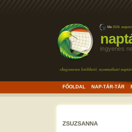
Ma
2026. augusz
napt
ingyenes n
»Ingyenesen letölthető, nyomtatható naptár
FŐOLDAL
NAP-TÁR-TÁR
ZSUZSANNA