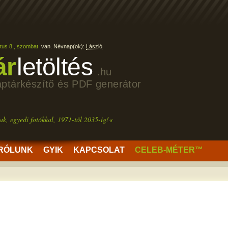
tus 8., szombat
van. Névnap(ok):
László
ár
letöltés
.hu
aptárkészítő és PDF generátor
ak, egyedi fotókkal, 1971-től 2035-ig!«
RÓLUNK
GYIK
KAPCSOLAT
CELEB-MÉTER™