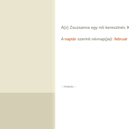
A(z) Zsuzsanna egy női keresztnév.
A
naptár
szerinti
névnap(jai):
február 
:: Hirdetés ::