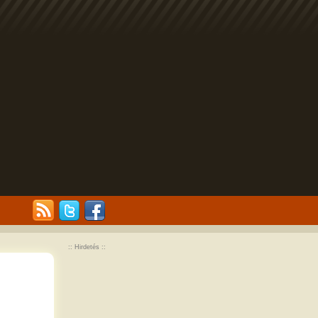
:: Hirdetés ::