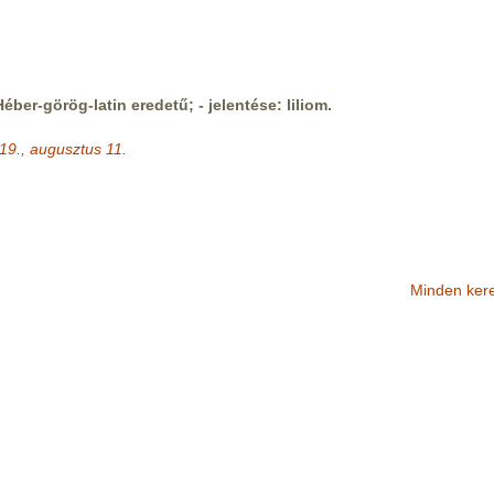
Héber-görög-latin eredetű; - jelentése: liliom.
19.
,
augusztus 11.
Minden ker