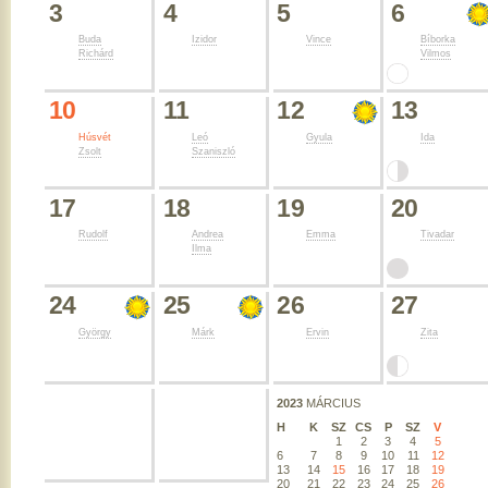
3
4
5
6
Buda
Izidor
Vince
Bíborka
Richárd
Vilmos
10
11
12
13
Húsvét
Leó
Gyula
Ida
Zsolt
Szaniszló
17
18
19
20
Rudolf
Andrea
Emma
Tivadar
Ilma
24
25
26
27
György
Márk
Ervin
Zita
2023
MÁRCIUS
H
K
SZ
CS
P
SZ
V
1
2
3
4
5
6
7
8
9
10
11
12
13
14
15
16
17
18
19
20
21
22
23
24
25
26