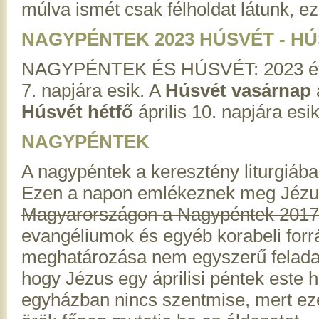
múlva ismét csak félholdat látunk, ez
NAGYPÉNTEK 2023 HÚSVÉT - H
NAGYPÉNTEK ÉS HÚSVÉT: 2023 é
7. napjára esik. A
Húsvét vasárnap
á
Húsvét hétfő
április 10. napjára esik
NAGYPÉNTEK
A nagypéntek a keresztény liturgiában
Ezen a napon emlékeznek meg Jézus 
Magyarországon a Nagypéntek 2017 
evangéliumok és egyéb korabeli forr
meghatározása nem egyszerű feladat
hogy Jézus egy áprilisi péntek este
egyházban nincs szentmise, mert e