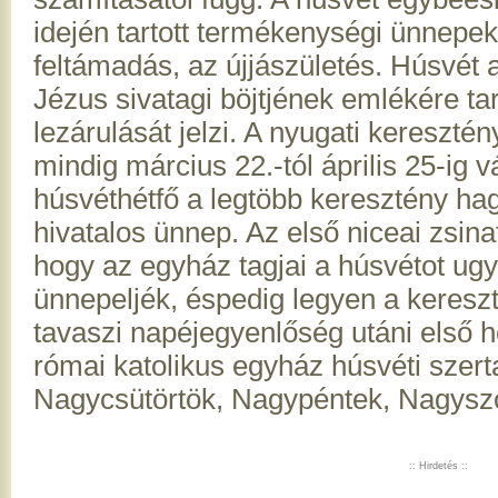
idején tartott termékenységi ünnepek
feltámadás, az újjászületés. Húsvét 
Jézus sivatagi böjtjének emlékére ta
lezárulását jelzi. A nyugati kereszt
mindig március 22.-tól április 25-ig v
húsvéthétfő a legtöbb keresztény h
hivatalos ünnep. Az első niceai zsina
hogy az egyház tagjai a húsvétot u
ünnepeljék, éspedig legyen a kereszt
tavaszi napéjegyenlőség utáni első h
római katolikus egyház húsvéti szert
Nagycsütörtök, Nagypéntek, Nagysz
:: Hirdetés ::