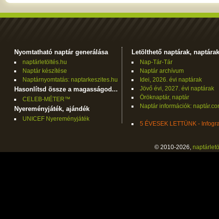
Nyomtatható naptár generálása
Letölthető naptárak, naptára
naptárletöltés.hu
Nap-Tár-Tár
Naptár készítése
Naptár archívum
Naptárnyomtatás: naptarkeszites.hu
Idei, 2026. évi naptárak
Jövő évi, 2027. évi naptárak
Hasonlítsd össze a magasságod...
Öröknaptár, naptár
CELEB-MÉTER™
Naptár információk: naptár.c
Nyereményjáték, ajándék
UNICEF Nyereményjáték
5 ÉVESEK LETTÜNK - Infogra
© 2010-2026,
naptárletö