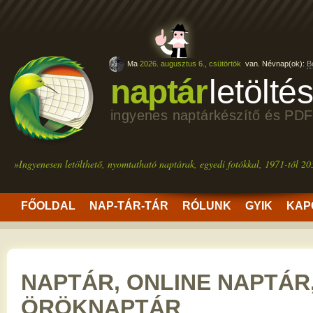
Ma
2026. augusztus 6., csütörtök
van. Névnap(ok):
B
naptár
letölté
ingyenes naptárkészítő és PDF
»Ingyenesen letölthető, nyomtatható naptárak, egyedi fotókkal, 1971-től 20
FŐOLDAL
NAP-TÁR-TÁR
RÓLUNK
GYIK
KAP
NAPTÁR, ONLINE NAPTÁR
ÖRÖKNAPTÁR