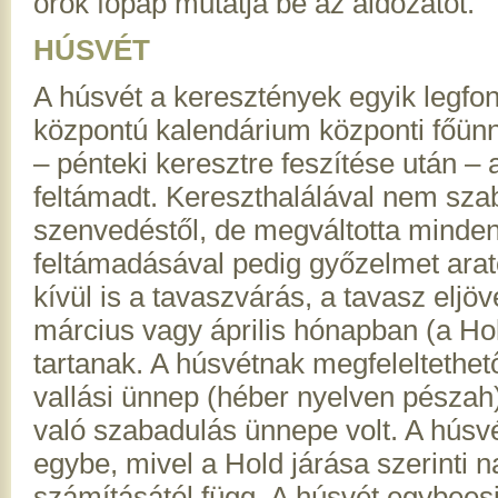
örök főpap mutatja be az áldozatot.
HÚSVÉT
A húsvét a keresztények egyik legfo
központú kalendárium központi főünn
– pénteki keresztre feszítése után 
feltámadt. Kereszthalálával nem szab
szenvedéstől, de megváltotta minde
feltámadásával pedig győzelmet aratot
kívül is a tavaszvárás, a tavasz eljö
március vagy április hónapban (a Ho
tartanak. A húsvétnak megfeleltethet
vallási ünnep (héber nyelven pészah
való szabadulás ünnepe volt. A húsvé
egybe, mivel a Hold járása szerinti n
számításától függ. A húsvét egybees