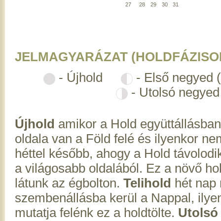
27
28
29
30
31
JELMAGYARÁZAT (HOLDFÁZISO
- Újhold
- Első negyed 
- Utolsó negyed
Újhold
amikor a Hold együttállásban
oldala van a Föld felé és ilyenkor ne
héttel később, ahogy a Hold távolodik
a világosabb oldalából. Ez a növő hol
látunk az égbolton.
Telihold
hét nap 
szembenállásba kerül a Nappal, ilyenk
mutatja felénk ez a holdtölte.
Utolsó