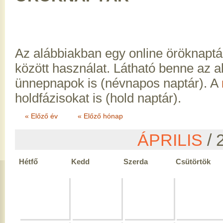
Az alábbiakban egy online öröknaptá
között használat. Látható benne az 
ünnepnapok is (névnapos naptár). A
holdfázisokat is (hold naptár).
« Előző év
« Előző hónap
ÁPRILIS
/ 
Hétfő
Kedd
Szerda
Csütörtök