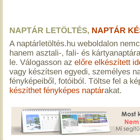
NAPTÁR LETÖLTÉS,
NAPTÁR KÉ
A naptárletöltés.hu weboldalon nemc
hanem asztali-, fali- és kártyanaptár
le. Válogasson az
előre elkészített i
vagy készítsen egyedi, személyes na
fényképeiből, fotóiból. Töltse fel a ké
készíthet fényképes naptár
akat.