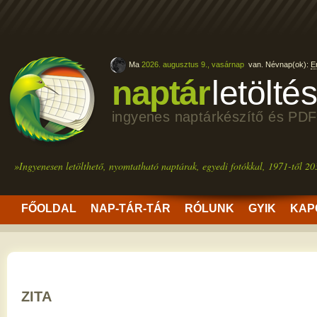
Ma
2026. augusztus 9., vasárnap
van. Névnap(ok):
E
naptár
letölté
ingyenes naptárkészítő és PDF
»Ingyenesen letölthető, nyomtatható naptárak, egyedi fotókkal, 1971-től 20
FŐOLDAL
NAP-TÁR-TÁR
RÓLUNK
GYIK
KAP
ZITA