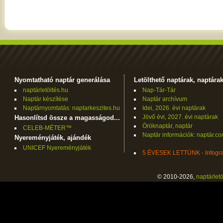
Nyomtatható naptár generálása
Letölthető naptárak, naptára
naptárletöltés.hu
Nap-Tár-Tár
Naptár készítése
Naptár archívum
Naptárnyomtatás: naptarkeszites.hu
Idei, 2026. évi naptárak
Jövő évi, 2027. évi naptárak
Hasonlítsd össze a magasságod...
Öröknaptár, naptár
CELEB-MÉTER™
Naptár információk: naptár.c
Nyereményjáték, ajándék
UNICEF Nyereményjáték
5 ÉVESEK LETTÜNK - Infogra
© 2010-2026,
naptárletö