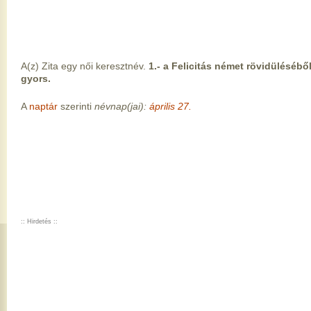
A(z) Zita egy női keresztnév.
1.- a Felicitás német rövidüléséből
gyors.
A
naptár
szerinti
névnap(jai):
április 27.
:: Hirdetés ::