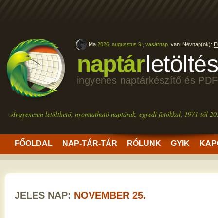
Ma
2026. augusztus 9., vasárnap
van. Névnap(ok):
E
naptár
letölté
ingyenes naptárkészítő és PDF
»Ingyenesen letölthető, nyomtatható naptárak, egyedi fotókkal, 1971-től 20
FŐOLDAL
NAP-TÁR-TÁR
RÓLUNK
GYIK
KAP
JELES NAP:
NOVEMBER 25.