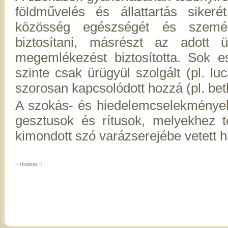
földművelés és állattartás sike
közösség egészségét és személ
biztosítani, másrészt az adott ü
megemlékezést biztosította. Sok 
szinte csak ürügyül szolgált (pl. l
szorosan kapcsolódott hozzá (pl. be
A szokás- és hiedelemcselekmények
gesztusok és rítusok, melyekhez t
kimondott szó varázserejébe vetett hi
:: Hirdetés ::