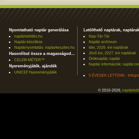
Nyomtatható naptár generálása
Letölthető naptárak, naptára
naptárletöltés.hu
Nap-Tár-Tár
Naptár készítése
Naptár archívum
Naptárnyomtatás: naptarkeszites.hu
Idei, 2026. évi naptárak
Jövő évi, 2027. évi naptárak
Hasonlítsd össze a magasságod...
Öröknaptár, naptár
CELEB-MÉTER™
Naptár információk: naptár.c
Nyereményjáték, ajándék
UNICEF Nyereményjáték
5 ÉVESEK LETTÜNK - Infogra
© 2010-2026,
naptárletö