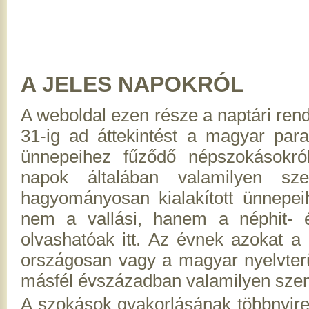
A JELES NAPOKRÓL
A weboldal ezen része a naptári ren
31-ig ad áttekintést a magyar paras
ünnepeihez fűződő népszokásokról
napok általában valamilyen sz
hagyományosan kialakított ünnepe
nem a vallási, hanem a néphit- é
olvashatóak itt. Az évnek azokat a 
országosan vagy a magyar nyelvterü
másfél évszázadban valamilyen szem
A szokások gyakorlásának többnyire k