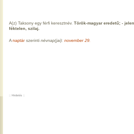
A(z) Taksony egy férfi keresztnév.
Török-magyar eredetű; - jelent
féktelen, szilaj.
A
naptár
szerinti
névnap(jai):
november 29.
:: Hirdetés ::