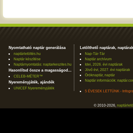
Nyomtatható naptár generálása
Letölthető naptárak, naptára
naptárletöltés.hu
Nap-Tár-Tár
Naptár készítése
Naptár archívum
Naptárnyomtatás: naptarkeszites.hu
Idei, 2026. évi naptárak
Jövő évi, 2027. évi naptárak
Hasonlítsd össze a magasságod...
Öröknaptár, naptár
CELEB-MÉTER™
Naptár információk: naptár.c
Nyereményjáték, ajándék
UNICEF Nyereményjáték
5 ÉVESEK LETTÜNK - Infogra
© 2010-2026,
naptárletö