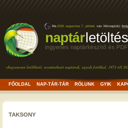
Ma
2026. augusztus 7., péntek
van. Névnap(ok):
Ibol
naptár
letölté
ingyenes naptárkészítő és PDF
»Ingyenesen letölthető, nyomtatható naptárak, egyedi fotókkal, 1971-től 20
FŐOLDAL
NAP-TÁR-TÁR
RÓLUNK
GYIK
KAP
TAKSONY