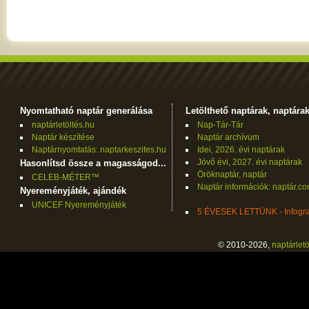
Nyomtatható naptár generálása
Letölthető naptárak, naptára
naptárletöltés.hu
Nap-Tár-Tár
Naptár készítése
Naptár archívum
Naptárnyomtatás: naptarkeszites.hu
Idei, 2026. évi naptárak
Jövő évi, 2027. évi naptárak
Hasonlítsd össze a magasságod...
Öröknaptár, naptár
CELEB-MÉTER™
Naptár információk: naptár.c
Nyereményjáték, ajándék
UNICEF Nyereményjáték
5 ÉVESEK LETTÜNK - Infogra
© 2010-2026,
naptárletö