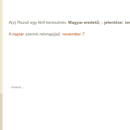
A(z) Rezső egy férfi keresztnév.
Magyar eredetű; - jelentése: is
A
naptár
szerinti
névnap(jai):
november 7.
:: Hirdetés ::