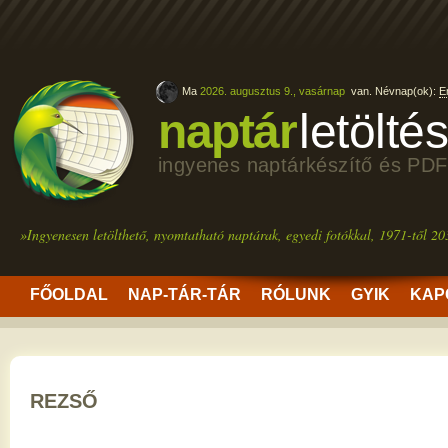
Ma
2026. augusztus 9., vasárnap
van. Névnap(ok):
E
naptár
letölté
ingyenes naptárkészítő és PDF
»Ingyenesen letölthető, nyomtatható naptárak, egyedi fotókkal, 1971-től 20
FŐOLDAL
NAP-TÁR-TÁR
RÓLUNK
GYIK
KAP
REZSŐ