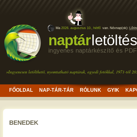
Ma
2026. augusztus 10., hétfő
van. Névnap(ok):
Lőrin
naptár
letölté
ingyenes naptárkészítő és PDF
»Ingyenesen letölthető, nyomtatható naptárak, egyedi fotókkal, 1971-től 20
FŐOLDAL
NAP-TÁR-TÁR
RÓLUNK
GYIK
KAP
BENEDEK