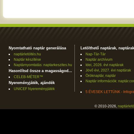
Nyomtatható naptár generálása
Letölthető naptárak, naptára
naptárletöltés.hu
Nap-Tár-Tár
Naptár készítése
Naptár archívum
Naptárnyomtatás: naptarkeszites.hu
Idei, 2026. évi naptárak
Jövő évi, 2027. évi naptárak
Hasonlítsd össze a magasságod...
Öröknaptár, naptár
CELEB-MÉTER™
Naptár információk: naptár.c
Nyereményjáték, ajándék
UNICEF Nyereményjáték
5 ÉVESEK LETTÜNK - Infogra
© 2010-2026,
naptárletö