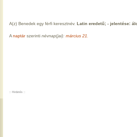
A(z) Benedek egy férfi keresztnév.
Latin eredetű; - jelentése: ál
A
naptár
szerinti
névnap(jai):
március 21.
:: Hirdetés ::