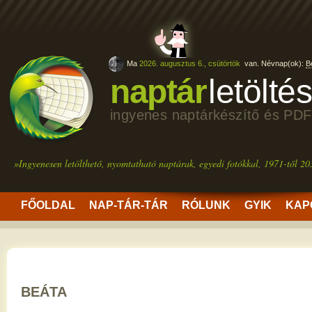
Ma
2026. augusztus 6., csütörtök
van. Névnap(ok):
B
naptár
letölté
ingyenes naptárkészítő és PDF
»Ingyenesen letölthető, nyomtatható naptárak, egyedi fotókkal, 1971-től 20
FŐOLDAL
NAP-TÁR-TÁR
RÓLUNK
GYIK
KAP
BEÁTA