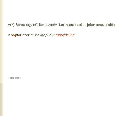
A(z) Beáta egy női keresztnév.
Latin eredetű; - jelentése: boldo
A
naptár
szerinti
névnap(jai):
március 22.
:: Hirdetés ::