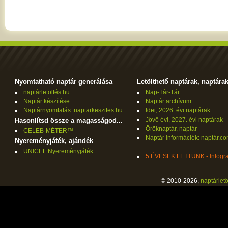
Nyomtatható naptár generálása
Letölthető naptárak, naptára
naptárletöltés.hu
Nap-Tár-Tár
Naptár készítése
Naptár archívum
Naptárnyomtatás: naptarkeszites.hu
Idei, 2026. évi naptárak
Jövő évi, 2027. évi naptárak
Hasonlítsd össze a magasságod...
Öröknaptár, naptár
CELEB-MÉTER™
Naptár információk: naptár.c
Nyereményjáték, ajándék
UNICEF Nyereményjáték
5 ÉVESEK LETTÜNK - Infogra
© 2010-2026,
naptárletö