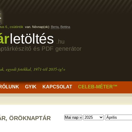
us 6., csütörtök
van. Névnap(ok):
Berta
,
Bettina
ár
letöltés
.hu
aptárkészítő és PDF generátor
ak, egyedi fotókkal, 1971-től 2035-ig!«
RÓLUNK
GYIK
KAPCSOLAT
CELEB-MÉTER™
ÁR, ÖRÖKNAPTÁR