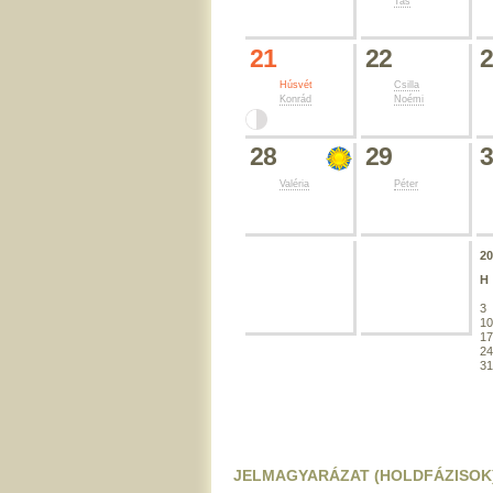
Tas
21
22
Húsvét
Csilla
Konrád
Noémi
28
29
Valéria
Péter
2
H
3
1
1
2
3
JELMAGYARÁZAT (HOLDFÁZISOK