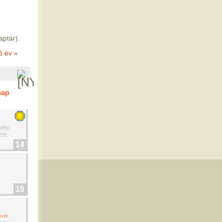
aptár).
ő év »
nap
orka
mos
14
15
svét