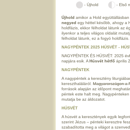
- Újhold
- Első 
Újhold
amikor a Hold együttállásban v
negyed
egy héttel később, ahogy a Ho
holdfázis, ekkor félholdat látunk az é
ilyenkor a teljes világos oldalát mutat
félholdat látunk, ez a fogyó holdfázis.
NAGYPÉNTEK 2025 HÚSVÉT - HÚ
NAGYPÉNTEK ÉS HÚSVÉT: 2025 év
napjára esik. A
Húsvét hétfő
április 
NAGYPÉNTEK
A nagypéntek a keresztény liturgiáb
kereszthaláláról.
Magyarországon a N
források alapján az időpont meghatár
péntek este halt meg. Nagypénteken
mutatja be az áldozatot.
HÚSVÉT
A húsvét a keresztények egyik legfon
szerint Jézus – pénteki keresztre fe
szabadította meg a világot a szenve