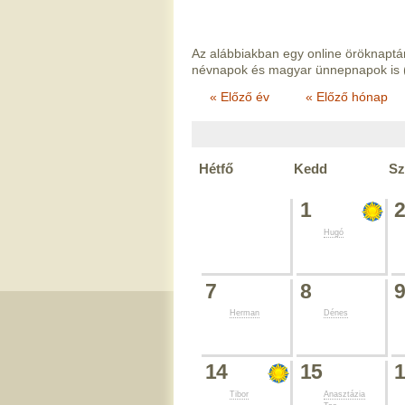
Az alábbiakban egy online öröknaptár
névnapok és magyar ünnepnapok is 
« Előző év
« Előző hónap
Hétfő
Kedd
Sz
1
Hugó
7
8
Herman
Dénes
14
15
Tibor
Anasztázia