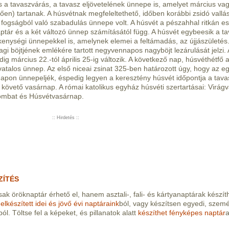
ül is a tavaszvárás, a tavasz eljövetelének ünnepe is, amelyet március vag
en) tartanak. A húsvétnak megfeleltethető, időben korábbi zsidó vallá
fogságból való szabadulás ünnepe volt. A húsvét a pészahhal ritkán es
aptár és a két változó ünnep számításától függ. A húsvét egybeesik a ta
kenységi ünnepekkel is, amelynek elemei a feltámadás, az újjászületés
gi böjtjének emlékére tartott negyvennapos nagyböjt lezárulását jelzi. 
 március 22.-tól április 25-ig változik. A következő nap, húsvéthétfő 
talos ünnep. Az első niceai zsinat 325-ben határozott úgy, hogy az e
apon ünnepeljék, éspedig legyen a keresztény húsvét időpontja a tava
 követő vasárnap. A római katolikus egyház húsvéti szertartásai: Virág
ombat és Húsvétvasárnap.
:: Hirdetés ::
ZÍTÉS
ak öröknaptár érhető el, hanem asztali-, fali- és kártyanaptárak készít
 elkészített idei és jövő évi naptáraink
ból, vagy készítsen egyedi, szem
ól. Töltse fel a képeket, és pillanatok alatt
készíthet fényképes naptár
a