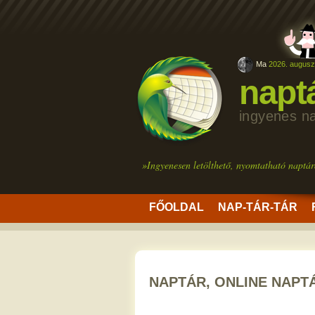
Ma
2026. auguszt
napt
ingyenes n
»Ingyenesen letölthető, nyomtatható naptár
FŐOLDAL
NAP-TÁR-TÁR
NAPTÁR, ONLINE NAPT