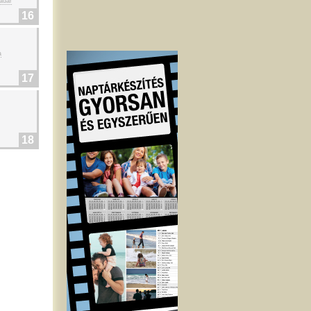
adar
16
a
17
18