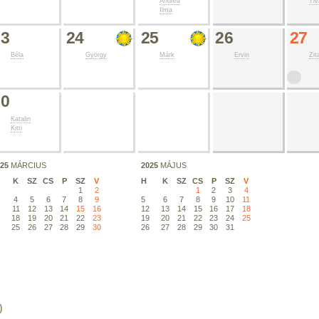
Andrea
Tiv
Ilma
23
24
25
26
27
Béla
György
Márk
Ervin
Zit
30
Katalin
Kitti
025
MÁRCIUS
2025
MÁJUS
K
SZ
CS
P
SZ
V
H
K
SZ
CS
P
SZ
V
1
2
1
2
3
4
4
5
6
7
8
9
5
6
7
8
9
10
11
0
11
12
13
14
15
16
12
13
14
15
16
17
18
7
18
19
20
21
22
23
19
20
21
22
23
24
25
4
25
26
27
28
29
30
26
27
28
29
30
31
1
)