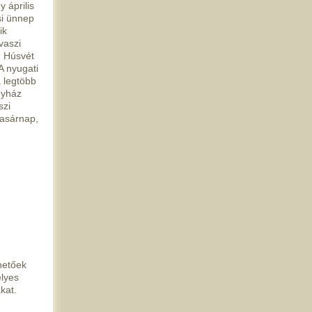
y április
si ünnep
ik
vaszi
. Húsvét
A nyugati
a legtöbb
gyház
szi
vasárnap,
hetőek
élyes
kat.