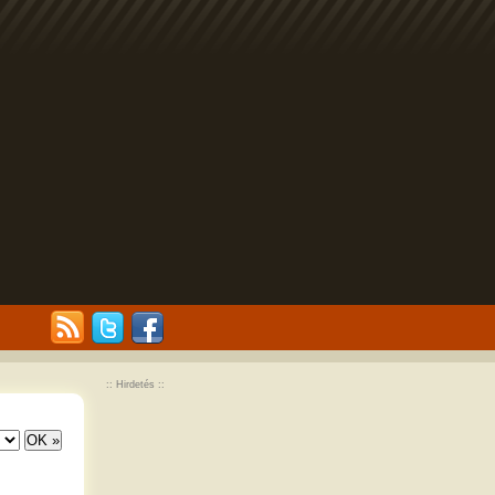
:: Hirdetés ::