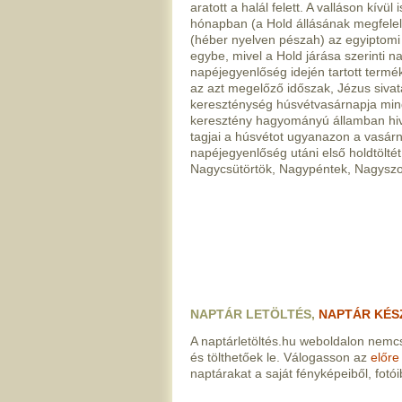
aratott a halál felett. A valláson kív
hónapban (a Hold állásának megfelelő
(héber nyelven pészah) az egyiptomi 
egybe, mivel a Hold járása szerinti n
napéjegyenlőség idején tartott termé
az azt megelőző időszak, Jézus sivata
kereszténység húsvétvasárnapja mindig
keresztény hagyományú államban hiva
tagjai a húsvétot ugyanazon a vasárn
napéjegyenlőség utáni első holdtöltét
Nagycsütörtök, Nagypéntek, Nagysz
NAPTÁR LETÖLTÉS,
NAPTÁR KÉS
A naptárletöltés.hu weboldalon nemcs
és tölthetőek le. Válogasson az
előre
naptárakat a saját fényképeiből, fotóib