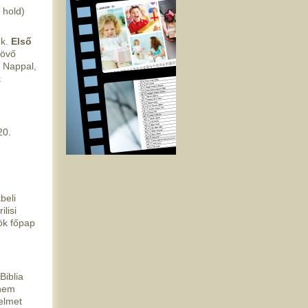
 hold)
uk.
Első
növő
 Nappal,
k
20.
beli
lisi
ök főpap
Biblia
 nem
elmet