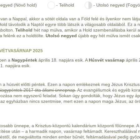
negyed (Növő hold)
- Telihold
- Utolsó negyed (Fogyó
an a Nappal, akkor a sötét oldala van a Föld felé és ilyenkor nem látj
ld távolodik a Naptól egyre több látszik a világosabb oldalából. Ez a 
gbolton.
Telihold
hét nap múlva, amikor a Hold szembenállásba kerül a
ja felénk ez a holdtölte.
Utolsó negyed
újabb egy hét múlva ismét csa
SVÉTVASÁRNAP 2025
ben a
Nagypéntek
április 18. napjára esik. A
Húsvét vasárnap
április 
21. napjára esik.
an a húsvét előtti péntek. Ezen a napon emlékeznek meg Jézus Krisztus
agypéntek 2017 óta állami ünnepnap.
Az evangéliumok és egyéb kora
ozása nem egyszerű feladat. Sokan úgy gondolták, hogy Jézus egy ápri
 az egyházban nincs szentmise, mert ezen a napon maga Jézus, az ör
tosabb ünnepe, a Krisztus-központú kalendárium központi főünnepe. A 
szítése után – a harmadik napon, vasárnap feltámadt. Kereszthalálával
déstől, de megváltotta minden ember bűnét, feltámadásával pedig győz