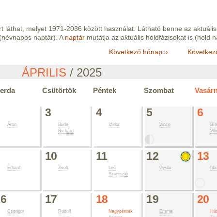
t láthat, melyet 1971-2036 között használat. Látható benne az aktuális
(névnapos naptár). A
naptár
mutatja az aktuális holdfázisokat is (hold n
Következő hónap »
Következ
ÁPRILIS
/ 2025
erda
Csütörtök
Péntek
Szombat
Vasár
2
3
4
5
6
Áron
Buda
Izidor
Vince
Bíb
Richárd
Vil
9
10
11
12
13
Erhard
Zsolt
Leó
Gyula
Ida
Szaniszló
16
17
18
19
20
Csongor
Rudolf
Nagypéntek
Emma
Hú