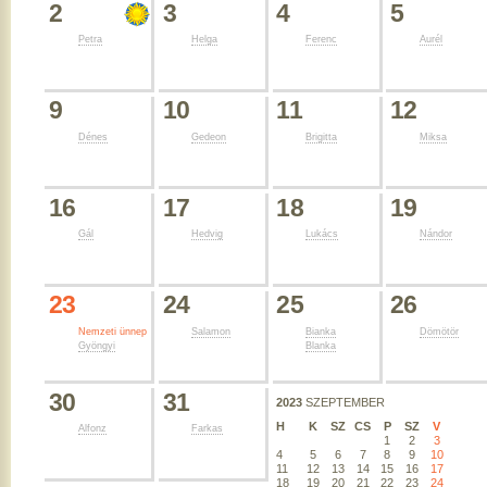
2
3
4
5
Petra
Helga
Ferenc
Aurél
9
10
11
12
Dénes
Gedeon
Brigitta
Miksa
16
17
18
19
Gál
Hedvig
Lukács
Nándor
23
24
25
26
Nemzeti ünnep
Salamon
Bianka
Dömötör
Gyöngyi
Blanka
30
31
2023
SZEPTEMBER
H
K
SZ
CS
P
SZ
V
Alfonz
Farkas
1
2
3
4
5
6
7
8
9
10
11
12
13
14
15
16
17
18
19
20
21
22
23
24