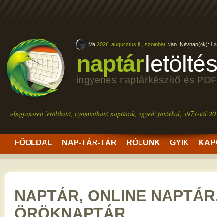
Ma
2026. augusztus 8., szombat
van. Névnap(ok):
Lá
naptár
letölté
ingyenes naptárkészítő és PDF
»Ingyenesen letölthető, nyomtatható naptárak, egyedi fotókkal, 1971-től 20
FŐOLDAL
NAP-TÁR-TÁR
RÓLUNK
GYIK
KAP
NAPTÁR, ONLINE NAPTÁR
ÖRÖKNAPTÁR