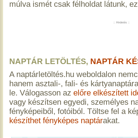
múlva ismét csak félholdat látunk, ez
:: Hirdetés ::
NAPTÁR LETÖLTÉS,
NAPTÁR KÉ
A naptárletöltés.hu weboldalon nemc
hanem asztali-, fali- és kártyanaptár
le. Válogasson az
előre elkészített i
vagy készítsen egyedi, személyes na
fényképeiből, fotóiból. Töltse fel a ké
készíthet fényképes naptár
akat.