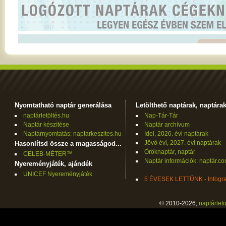
Nyomtatható naptár generálása
Letölthető naptárak, naptára
naptárletöltés.hu
Nap-Tár-Tár
Naptár készítése
Naptár archívum
Naptárnyomtatás: naptarkeszites.hu
Idei, 2026. évi naptárak
Jövő évi, 2027. évi naptárak
Hasonlítsd össze a magasságod...
Öröknaptár, naptár
CELEB-MÉTER™
Naptár információk: naptár.c
Nyereményjáték, ajándék
UNICEF Nyereményjáték
5 ÉVESEK LETTÜNK - Infogra
© 2010-2026,
naptárletö