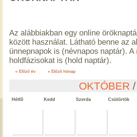
Az alábbiakban egy online öröknaptá
között használat. Látható benne az 
ünnepnapok is (névnapos naptár). A
holdfázisokat is (hold naptár).
« Előző év
« Előző hónap
OKTÓBER
/
Hétfő
Kedd
Szerda
Csütörtök