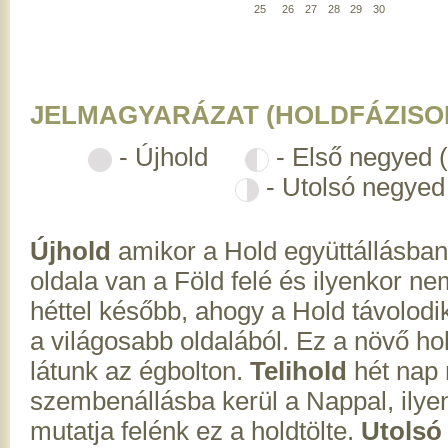
25
26
27
28
29
30
JELMAGYARÁZAT (HOLDFÁZISO
- Újhold
- Első negyed 
- Utolsó negyed
Újhold
amikor a Hold együttállásban
oldala van a Föld felé és ilyenkor ne
héttel később, ahogy a Hold távolodik
a világosabb oldalából. Ez a növő hol
látunk az égbolton.
Telihold
hét nap 
szembenállásba kerül a Nappal, ilyenk
mutatja felénk ez a holdtölte.
Utolsó