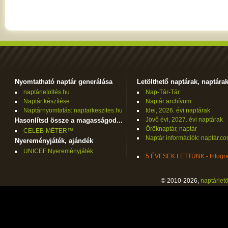
Nyomtatható naptár generálása
Letölthető naptárak, naptára
naptárletöltés.hu
Nap-Tár-Tár
Naptár készítése
Naptár archívum
Naptárnyomtatás: naptarkeszites.hu
Idei, 2026. évi naptárak
Jövő évi, 2027. évi naptárak
Hasonlítsd össze a magasságod...
Öröknaptár, naptár
CELEB-MÉTER™
Naptár információk: naptár.c
Nyereményjáték, ajándék
UNICEF Nyereményjáték
5 ÉVESEK LETTÜNK - Infogra
© 2010-2026,
naptárletö