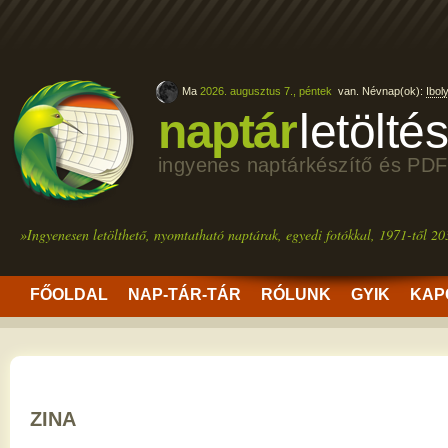
Ma
2026. augusztus 7., péntek
van. Névnap(ok):
Ibol
naptár
letölté
ingyenes naptárkészítő és PDF
»Ingyenesen letölthető, nyomtatható naptárak, egyedi fotókkal, 1971-től 20
FŐOLDAL
NAP-TÁR-TÁR
RÓLUNK
GYIK
KAP
ZINA