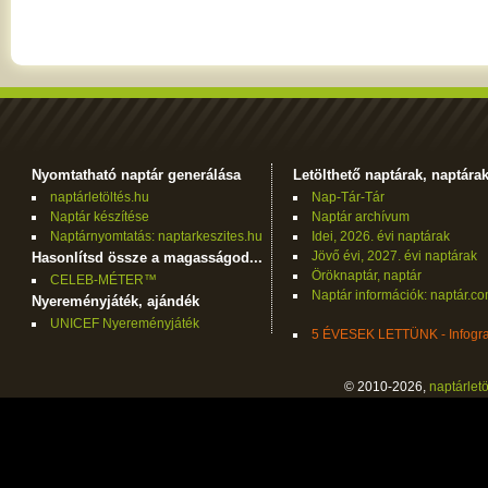
Nyomtatható naptár generálása
Letölthető naptárak, naptára
naptárletöltés.hu
Nap-Tár-Tár
Naptár készítése
Naptár archívum
Naptárnyomtatás: naptarkeszites.hu
Idei, 2026. évi naptárak
Jövő évi, 2027. évi naptárak
Hasonlítsd össze a magasságod...
Öröknaptár, naptár
CELEB-MÉTER™
Naptár információk: naptár.c
Nyereményjáték, ajándék
UNICEF Nyereményjáték
5 ÉVESEK LETTÜNK - Infogra
© 2010-2026,
naptárletö