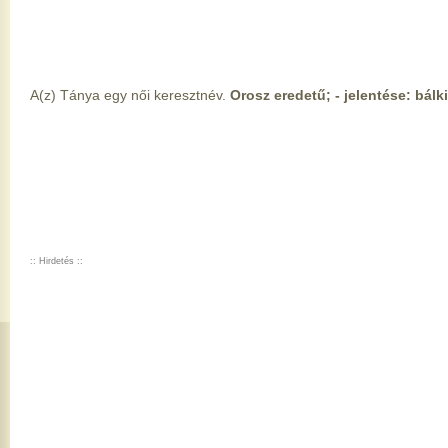
A(z) Tánya egy női keresztnév.
Orosz eredetű; - jelentése: bálk
:: Hirdetés ::