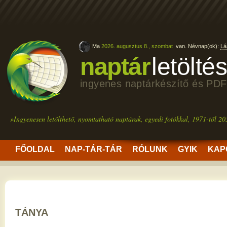
Ma
2026. augusztus 8., szombat
van. Névnap(ok):
Lá
naptár
letölté
ingyenes naptárkészítő és PDF
»Ingyenesen letölthető, nyomtatható naptárak, egyedi fotókkal, 1971-től 20
FŐOLDAL
NAP-TÁR-TÁR
RÓLUNK
GYIK
KAP
TÁNYA