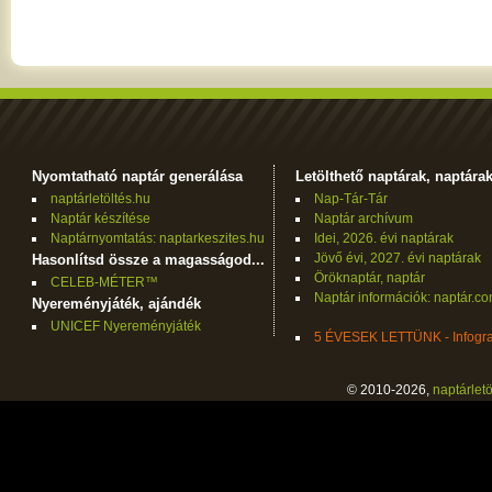
Nyomtatható naptár generálása
Letölthető naptárak, naptára
naptárletöltés.hu
Nap-Tár-Tár
Naptár készítése
Naptár archívum
Naptárnyomtatás: naptarkeszites.hu
Idei, 2026. évi naptárak
Jövő évi, 2027. évi naptárak
Hasonlítsd össze a magasságod...
Öröknaptár, naptár
CELEB-MÉTER™
Naptár információk: naptár.c
Nyereményjáték, ajándék
UNICEF Nyereményjáték
5 ÉVESEK LETTÜNK - Infogra
© 2010-2026,
naptárletö