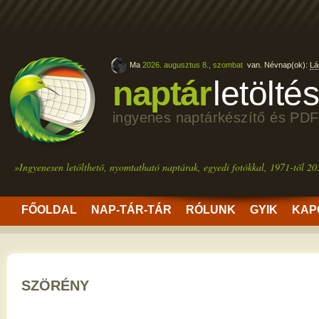
Ma
2026. augusztus 8., szombat
van. Névnap(ok):
Lá
naptár
letölté
ingyenes naptárkészítő és PDF
»Ingyenesen letölthető, nyomtatható naptárak, egyedi fotókkal, 1971-től 20
FŐOLDAL
NAP-TÁR-TÁR
RÓLUNK
GYIK
KAP
SZÖRÉNY