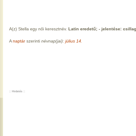
A(z) Stella egy női keresztnév.
Latin eredetű; - jelentése: csillag
A
naptár
szerinti
névnap(jai):
július 14.
:: Hirdetés ::