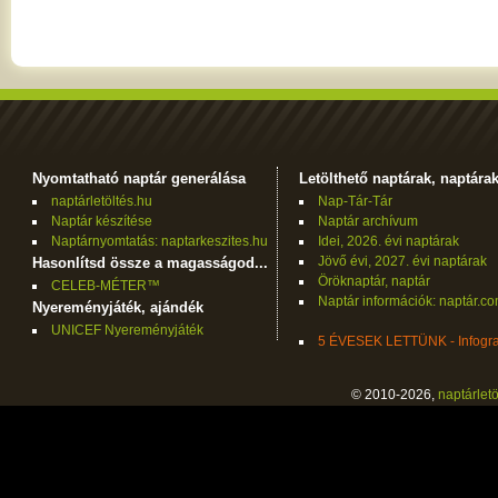
Nyomtatható naptár generálása
Letölthető naptárak, naptára
naptárletöltés.hu
Nap-Tár-Tár
Naptár készítése
Naptár archívum
Naptárnyomtatás: naptarkeszites.hu
Idei, 2026. évi naptárak
Jövő évi, 2027. évi naptárak
Hasonlítsd össze a magasságod...
Öröknaptár, naptár
CELEB-MÉTER™
Naptár információk: naptár.c
Nyereményjáték, ajándék
UNICEF Nyereményjáték
5 ÉVESEK LETTÜNK - Infogra
© 2010-2026,
naptárletö