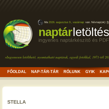
Ma
2026. augusztus 9., vasárnap
van. Névnap(ok):
E
naptár
letölté
ingyenes naptárkészítő és PDF
»Ingyenesen letölthető, nyomtatható naptárak, egyedi fotókkal, 1971-től 20
FŐOLDAL
NAP-TÁR-TÁR
RÓLUNK
GYIK
KAP
STELLA