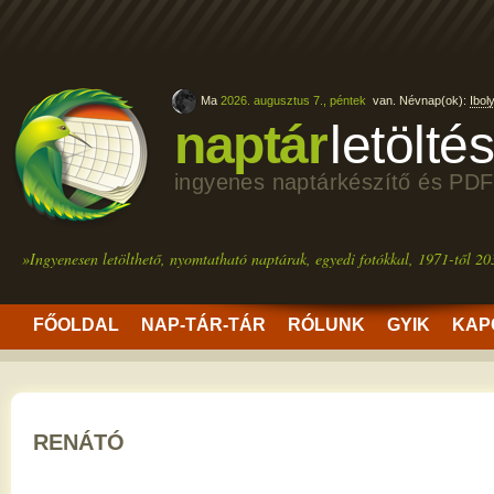
Ma
2026. augusztus 7., péntek
van. Névnap(ok):
Ibol
naptár
letölté
ingyenes naptárkészítő és PDF
»Ingyenesen letölthető, nyomtatható naptárak, egyedi fotókkal, 1971-től 20
FŐOLDAL
NAP-TÁR-TÁR
RÓLUNK
GYIK
KAP
RENÁTÓ