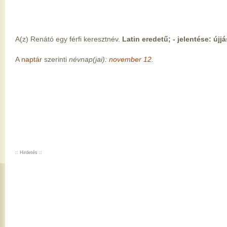
A(z) Renátó egy férfi keresztnév.
Latin eredetű; - jelentése: újjá
A
naptár
szerinti
névnap(jai):
november 12.
:: Hirdetés ::