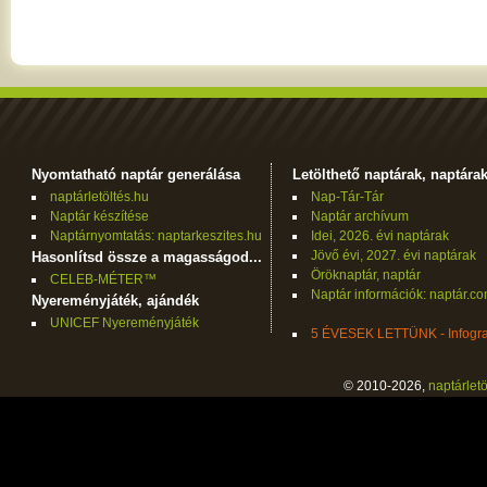
Nyomtatható naptár generálása
Letölthető naptárak, naptára
naptárletöltés.hu
Nap-Tár-Tár
Naptár készítése
Naptár archívum
Naptárnyomtatás: naptarkeszites.hu
Idei, 2026. évi naptárak
Jövő évi, 2027. évi naptárak
Hasonlítsd össze a magasságod...
Öröknaptár, naptár
CELEB-MÉTER™
Naptár információk: naptár.c
Nyereményjáték, ajándék
UNICEF Nyereményjáték
5 ÉVESEK LETTÜNK - Infogra
© 2010-2026,
naptárletö