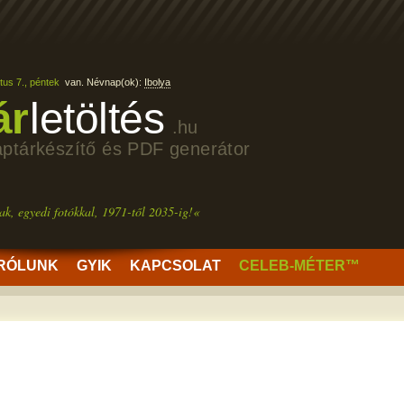
us 7., péntek
van. Névnap(ok):
Ibolya
ár
letöltés
.hu
aptárkészítő és PDF generátor
ak, egyedi fotókkal, 1971-től 2035-ig!«
RÓLUNK
GYIK
KAPCSOLAT
CELEB-MÉTER™