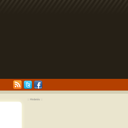
:: Hirdetés ::