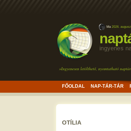
Ma
2026. auguszt
napt
ingyenes n
»Ingyenesen letölthető, nyomtatható naptár
FŐOLDAL
NAP-TÁR-TÁR
OTÍLIA