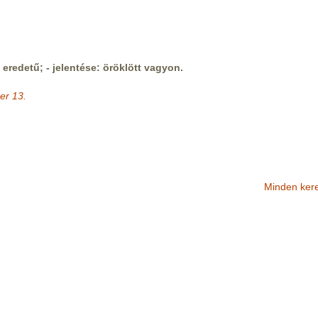
eredetű; - jelentése: öröklött vagyon.
er 13.
Minden ker