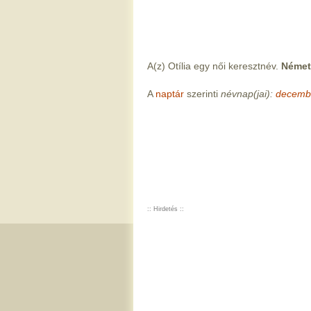
A(z) Otília egy női keresztnév.
Német 
A
naptár
szerinti
névnap(jai):
decemb
:: Hirdetés ::