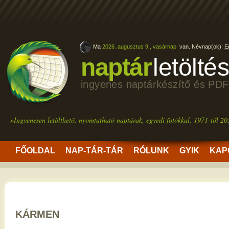
Ma
2026. augusztus 9., vasárnap
van. Névnap(ok):
E
naptár
letölté
ingyenes naptárkészítő és PDF
»Ingyenesen letölthető, nyomtatható naptárak, egyedi fotókkal, 1971-től 20
FŐOLDAL
NAP-TÁR-TÁR
RÓLUNK
GYIK
KAP
KÁRMEN