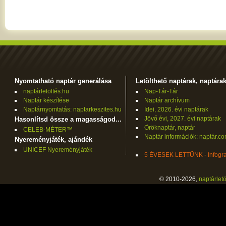
Nyomtatható naptár generálása
Letölthető naptárak, naptára
naptárletöltés.hu
Nap-Tár-Tár
Naptár készítése
Naptár archívum
Naptárnyomtatás: naptarkeszites.hu
Idei, 2026. évi naptárak
Jövő évi, 2027. évi naptárak
Hasonlítsd össze a magasságod...
Öröknaptár, naptár
CELEB-MÉTER™
Naptár információk: naptár.c
Nyereményjáték, ajándék
UNICEF Nyereményjáték
5 ÉVESEK LETTÜNK - Infogra
© 2010-2026,
naptárletö