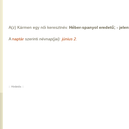
A(z) Kármen egy női keresztnév.
Héber-spanyol eredetű; - jelent
A
naptár
szerinti
névnap(jai):
június 2.
:: Hirdetés ::