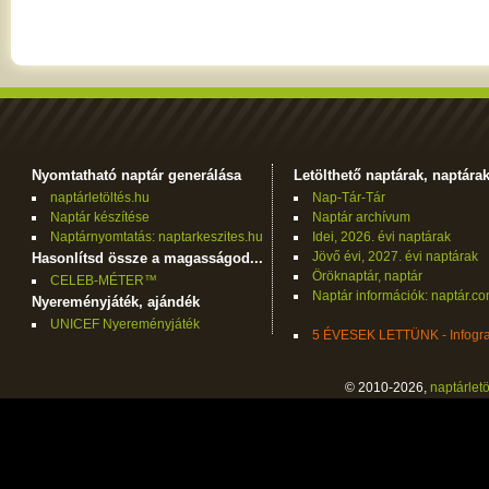
Nyomtatható naptár generálása
Letölthető naptárak, naptára
naptárletöltés.hu
Nap-Tár-Tár
Naptár készítése
Naptár archívum
Naptárnyomtatás: naptarkeszites.hu
Idei, 2026. évi naptárak
Jövő évi, 2027. évi naptárak
Hasonlítsd össze a magasságod...
Öröknaptár, naptár
CELEB-MÉTER™
Naptár információk: naptár.c
Nyereményjáték, ajándék
UNICEF Nyereményjáték
5 ÉVESEK LETTÜNK - Infogra
© 2010-2026,
naptárletö