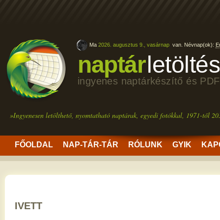
Ma
2026. augusztus 9., vasárnap
van. Névnap(ok):
E
naptár
letölté
ingyenes naptárkészítő és PDF
»Ingyenesen letölthető, nyomtatható naptárak, egyedi fotókkal, 1971-től 20
FŐOLDAL
NAP-TÁR-TÁR
RÓLUNK
GYIK
KAP
IVETT