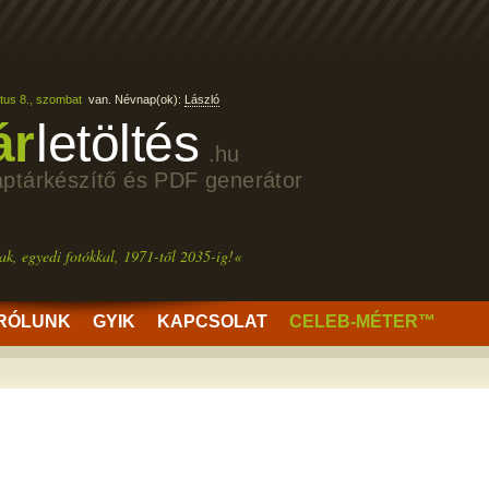
tus 8., szombat
van. Névnap(ok):
László
ár
letöltés
.hu
aptárkészítő és PDF generátor
ak, egyedi fotókkal, 1971-től 2035-ig!«
RÓLUNK
GYIK
KAPCSOLAT
CELEB-MÉTER™