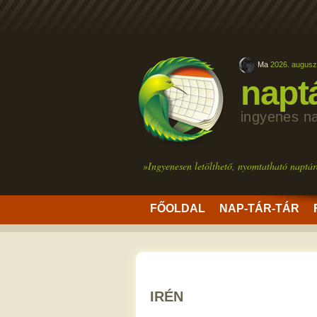
Ma
2026. augusz
napt
ingyenes n
»Ingyenesen letölthető, nyomtatható naptár
FŐOLDAL
NAP-TÁR-TÁR
IRÉN