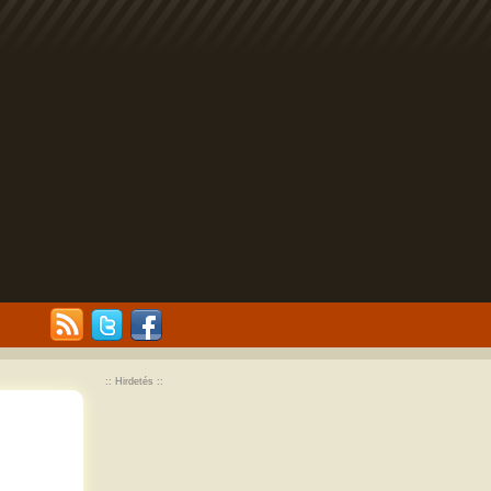
:: Hirdetés ::