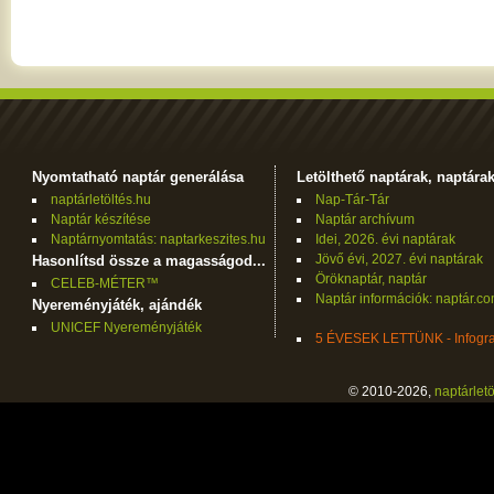
Nyomtatható naptár generálása
Letölthető naptárak, naptára
naptárletöltés.hu
Nap-Tár-Tár
Naptár készítése
Naptár archívum
Naptárnyomtatás: naptarkeszites.hu
Idei, 2026. évi naptárak
Jövő évi, 2027. évi naptárak
Hasonlítsd össze a magasságod...
Öröknaptár, naptár
CELEB-MÉTER™
Naptár információk: naptár.c
Nyereményjáték, ajándék
UNICEF Nyereményjáték
5 ÉVESEK LETTÜNK - Infogra
© 2010-2026,
naptárletö