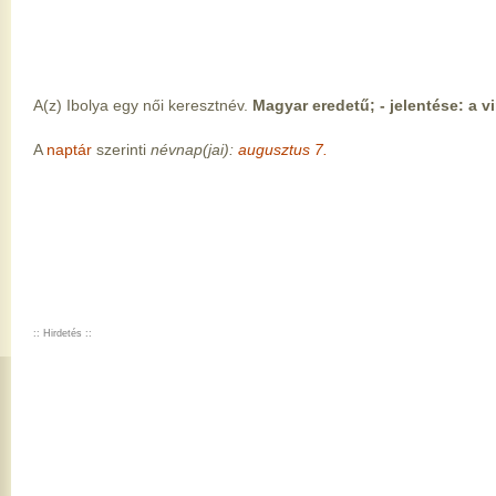
A(z) Ibolya egy női keresztnév.
Magyar eredetű; - jelentése: a v
A
naptár
szerinti
névnap(jai):
augusztus 7.
:: Hirdetés ::