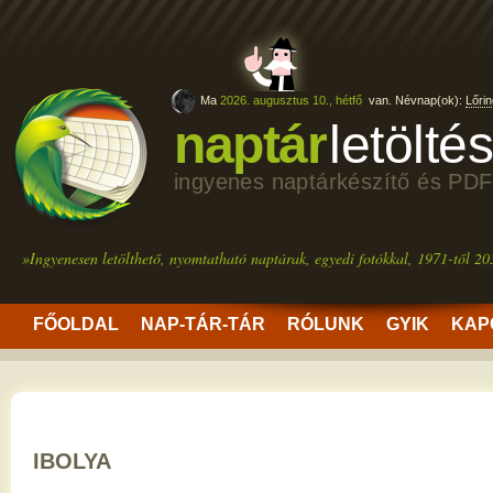
Ma
2026. augusztus 10., hétfő
van. Névnap(ok):
Lőrin
naptár
letölté
ingyenes naptárkészítő és PDF
»Ingyenesen letölthető, nyomtatható naptárak, egyedi fotókkal, 1971-től 20
FŐOLDAL
NAP-TÁR-TÁR
RÓLUNK
GYIK
KAP
IBOLYA