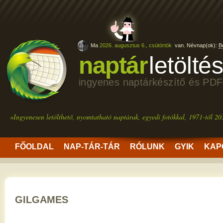
Ma
2026. augusztus 6., csütörtök
van. Névnap(ok):
B
naptár
letölté
ingyenes naptárkészítő és PDF
»Ingyenesen letölthető, nyomtatható naptárak, egyedi fotókkal, 1971-től 20
FŐOLDAL
NAP-TÁR-TÁR
RÓLUNK
GYIK
KAP
GILGAMES