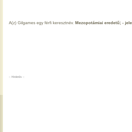
A(z) Gilgames egy férfi keresztnév.
Mezopotámiai eredetű; - jele
:: Hirdetés ::