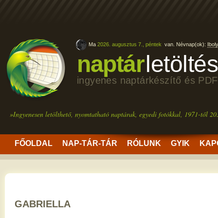
Ma
2026. augusztus 7., péntek
van. Névnap(ok):
Ibol
naptár
letölté
ingyenes naptárkészítő és PDF
»Ingyenesen letölthető, nyomtatható naptárak, egyedi fotókkal, 1971-től 20
FŐOLDAL
NAP-TÁR-TÁR
RÓLUNK
GYIK
KAP
GABRIELLA