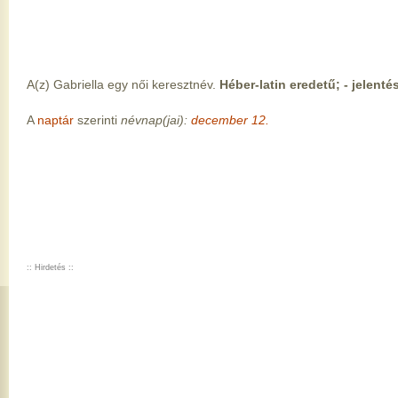
A(z) Gabriella egy női keresztnév.
Héber-latin eredetű; - jelenté
A
naptár
szerinti
névnap(jai):
december 12.
:: Hirdetés ::