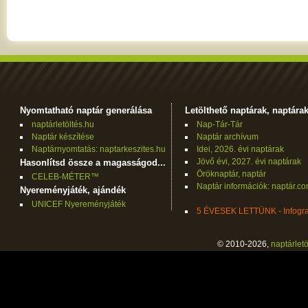
Nyomtatható naptár generálása
Letölthető naptárak, naptára
naptárletöltés.hu
Nap-Tár-Tár
Naptár készítése
Naptár archívum
Naptárnyomtatás: naptarkeszites.hu
Idei, 2026. évi naptárak
Jövő évi, 2027. évi naptárak
Hasonlítsd össze a magasságod...
Öröknaptár, naptár
CELEB-MÉTER™
Naptár információk: naptár.c
Nyereményjáték, ajándék
UNICEF Nyereményjáték
5 ÉVESEK LETTÜNK - Infogra
© 2010-2026,
naptárletö