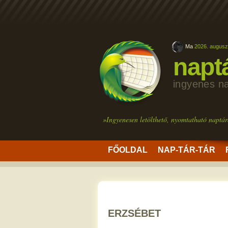
Ma
2026. augusz
napt
ingyenes n
»Ingyenesen letölthető, nyomtatható naptár
FŐOLDAL
NAP-TÁR-TÁR
ERZSÉBET