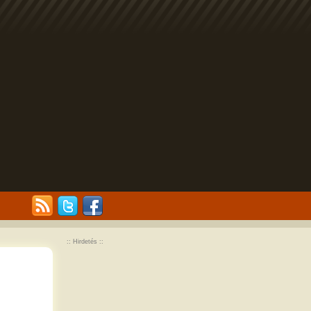
:: Hirdetés ::