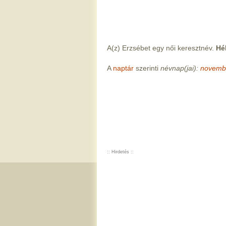
A(z) Erzsébet egy női keresztnév.
Hé
A
naptár
szerinti
névnap(jai):
novemb
:: Hirdetés ::