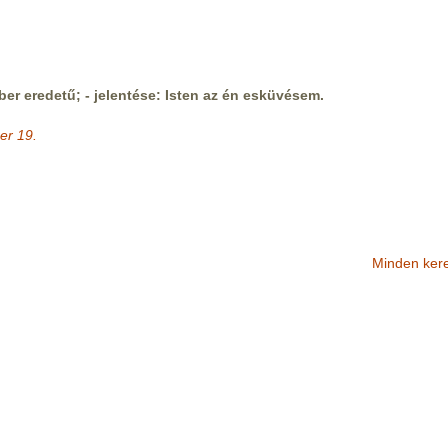
ber eredetű; - jelentése: Isten az én esküvésem.
er 19.
Minden ker