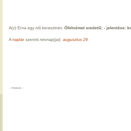
A(z) Erna egy női keresztnév.
Ófelnémet eredetű; - jelentése: 
A
naptár
szerinti
névnap(jai):
augusztus 29.
:: Hirdetés ::