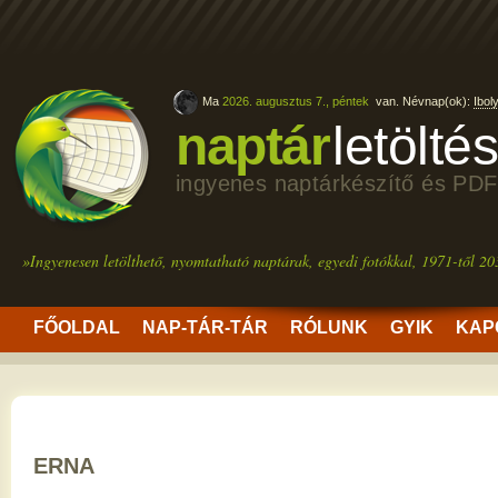
Ma
2026. augusztus 7., péntek
van. Névnap(ok):
Ibol
naptár
letölté
ingyenes naptárkészítő és PDF
»Ingyenesen letölthető, nyomtatható naptárak, egyedi fotókkal, 1971-től 20
FŐOLDAL
NAP-TÁR-TÁR
RÓLUNK
GYIK
KAP
ERNA