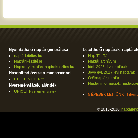
Nyomtatható naptár generálása
Letölthető naptárak, naptára
naptárletöltés.hu
Nap-Tár-Tár
Naptár készítése
Naptár archívum
Naptárnyomtatás: naptarkeszites.hu
Idei, 2026. évi naptárak
Jövő évi, 2027. évi naptárak
Hasonlítsd össze a magasságod...
Öröknaptár, naptár
CELEB-MÉTER™
Naptár információk: naptár.c
Nyereményjáték, ajándék
UNICEF Nyereményjáték
5 ÉVESEK LETTÜNK - Infogra
© 2010-2026,
naptárletö