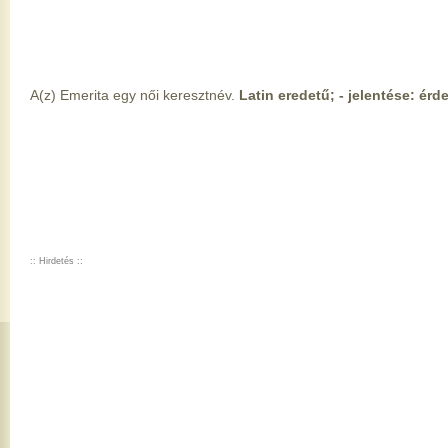
A(z) Emerita egy női keresztnév.
Latin eredetű; - jelentése: érd
:: Hirdetés ::