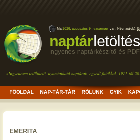
Ma
2026. augusztus 9., vasárnap
van. Névnap(ok):
E
naptár
letölté
ingyenes naptárkészítő és PDF
»Ingyenesen letölthető, nyomtatható naptárak, egyedi fotókkal, 1971-től 20
FŐOLDAL
NAP-TÁR-TÁR
RÓLUNK
GYIK
KAP
EMERITA