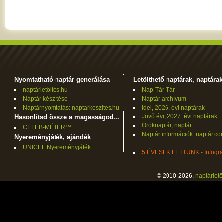
Nyomtatható naptár generálása
Letölthető naptárak, naptára
naptárletöltés.hu
Nap-Tár-Tár
Naptár készítése
Naptár archívum
Naptárnyomtatás: naptarkeszites.hu
Idei, 2026. évi naptárak
Jövő évi, 2027. évi naptárak
Hasonlítsd össze a magasságod...
Öröknaptár, naptár
CELEB-MÉTER™
Naptár információk: naptár.c
Nyereményjáték, ajándék
UNICEF Nyereményjáték
5 ÉVESEK LETTÜNK - Infogra
© 2010-2026,
naptárletö