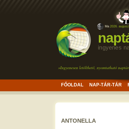
Ma
2026. auguszt
napt
ingyenes n
»Ingyenesen letölthető, nyomtatható naptár
FŐOLDAL
NAP-TÁR-TÁR
ANTONELLA