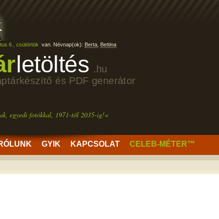
us 6., csütörtök
van. Névnap(ok):
Berta
,
Bettina
ár
letöltés
.hu
aptárkészítő és PDF generátor
ak, egyedi fotókkal, 1971-től 2035-ig!«
RÓLUNK
GYIK
KAPCSOLAT
CELEB-MÉTER™