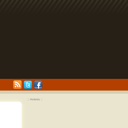
:: Hirdetés ::