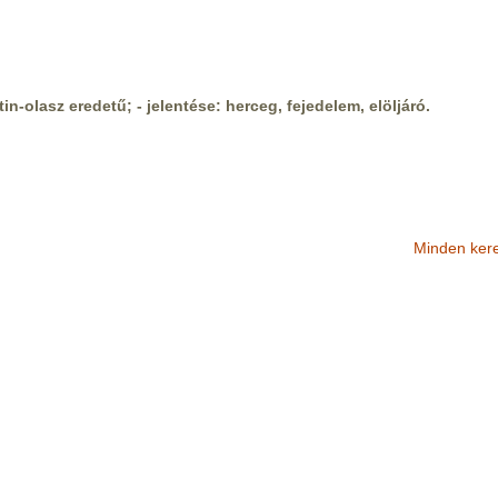
tin-olasz eredetű; - jelentése: herceg, fejedelem, elöljáró.
Minden ker