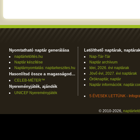
Nyomtatható naptár generálása
Letölthető naptárak, naptára
naptárletöltés.hu
Nap-Tár-Tár
Naptár készítése
Naptár archívum
Naptárnyomtatás: naptarkeszites.hu
Idei, 2026. évi naptárak
Jövő évi, 2027. évi naptárak
Hasonlítsd össze a magasságod...
Öröknaptár, naptár
CELEB-MÉTER™
Naptár információk: naptár.c
Nyereményjáték, ajándék
UNICEF Nyereményjáték
5 ÉVESEK LETTÜNK - Infogra
© 2010-2026,
naptárletö