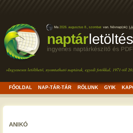
Ma
2026. augusztus 8., szombat
van. Névnap(ok):
Lá
naptár
letölté
ingyenes naptárkészítő és PDF
»Ingyenesen letölthető, nyomtatható naptárak, egyedi fotókkal, 1971-től 20
FŐOLDAL
NAP-TÁR-TÁR
RÓLUNK
GYIK
KAP
ANIKÓ