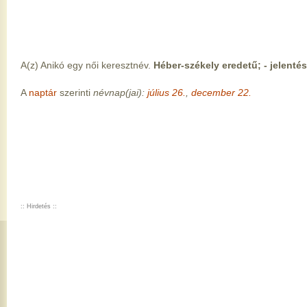
A(z) Anikó egy női keresztnév.
Héber-székely eredetű; - jelenté
A
naptár
szerinti
névnap(jai):
július 26.
,
december 22.
:: Hirdetés ::