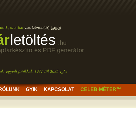
tus 8., szombat
van. Névnap(ok):
László
ár
letöltés
.hu
aptárkészítő és PDF generátor
ak, egyedi fotókkal, 1971-től 2035-ig!«
RÓLUNK
GYIK
KAPCSOLAT
CELEB-MÉTER™