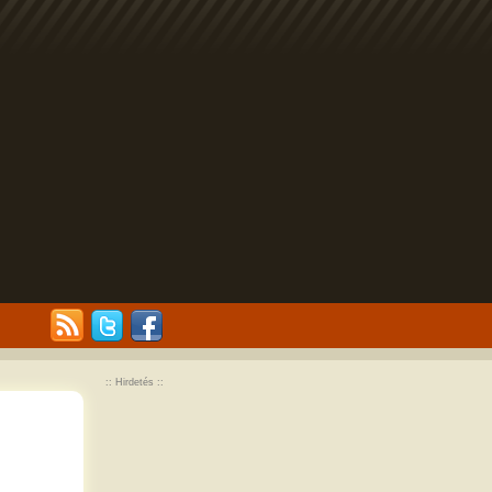
:: Hirdetés ::