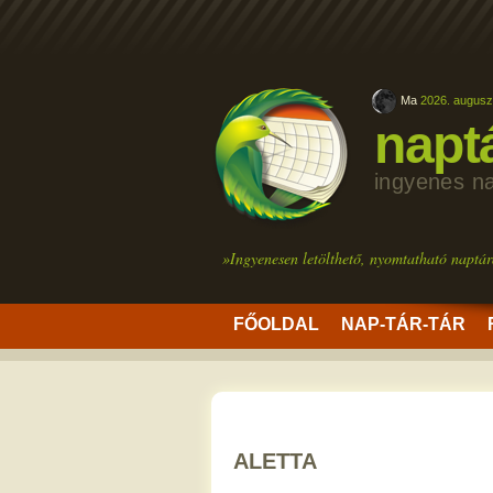
Ma
2026. augusz
napt
ingyenes n
»Ingyenesen letölthető, nyomtatható naptár
FŐOLDAL
NAP-TÁR-TÁR
ALETTA