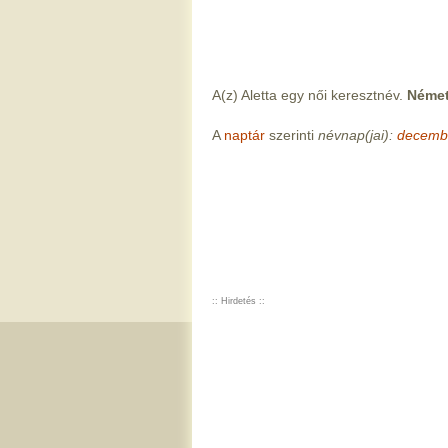
A(z) Aletta egy női keresztnév.
Német
A
naptár
szerinti
névnap(jai):
decemb
:: Hirdetés ::