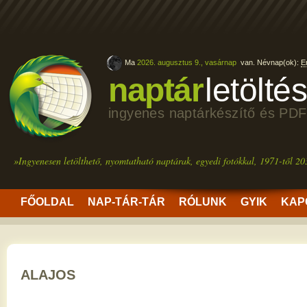
Ma
2026. augusztus 9., vasárnap
van. Névnap(ok):
E
naptár
letölté
ingyenes naptárkészítő és PDF
»Ingyenesen letölthető, nyomtatható naptárak, egyedi fotókkal, 1971-től 20
FŐOLDAL
NAP-TÁR-TÁR
RÓLUNK
GYIK
KAP
ALAJOS