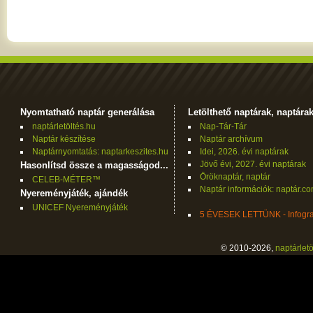
Nyomtatható naptár generálása
Letölthető naptárak, naptára
naptárletöltés.hu
Nap-Tár-Tár
Naptár készítése
Naptár archívum
Naptárnyomtatás: naptarkeszites.hu
Idei, 2026. évi naptárak
Jövő évi, 2027. évi naptárak
Hasonlítsd össze a magasságod...
Öröknaptár, naptár
CELEB-MÉTER™
Naptár információk: naptár.c
Nyereményjáték, ajándék
UNICEF Nyereményjáték
5 ÉVESEK LETTÜNK - Infogra
© 2010-2026,
naptárletö