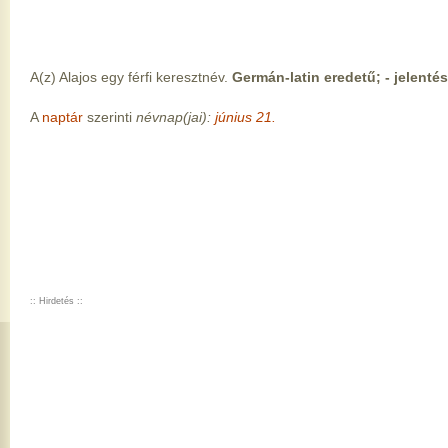
A(z) Alajos egy férfi keresztnév.
Germán-latin eredetű; - jelenté
A
naptár
szerinti
névnap(jai):
június 21.
:: Hirdetés ::