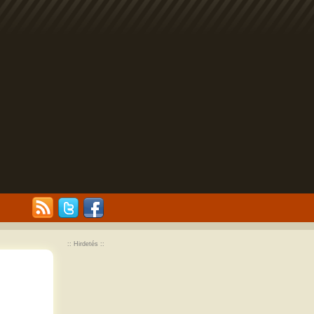
:: Hirdetés ::