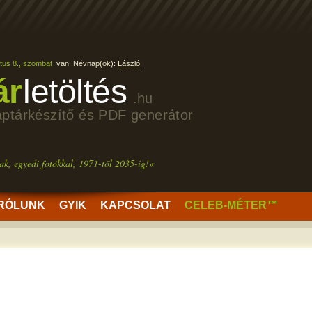
tus 8., szombat
van. Névnap(ok):
László
ár
letöltés
.hu
aptárkészítő és PDF generátor
ak, egyedi fotókkal, 1971-től 2035-ig!«
RÓLUNK
GYIK
KAPCSOLAT
CELEB-MÉTER™