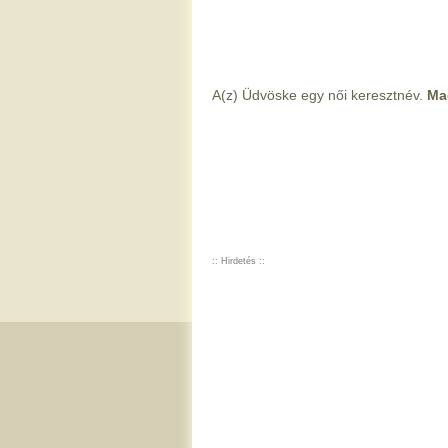
A(z) Üdvöske egy női keresztnév.
Mag
:: Hirdetés ::