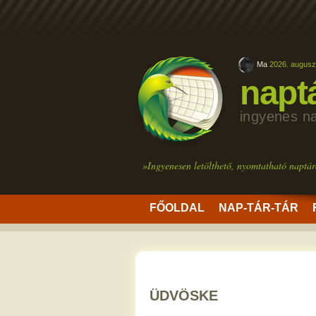
Ma
2026. augusz
napt
ingyenes n
»Ingyenesen letölthető, nyomtatható naptár
FŐOLDAL
NAP-TÁR-TÁR
ÜDVÖSKE