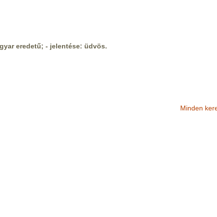
yar eredetű; - jelentése: üdvös.
Minden ker