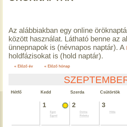
Az alábbiakban egy online öröknaptá
között használat. Látható benne az 
ünnepnapok is (névnapos naptár). A
holdfázisokat is (hold naptár).
« Előző év
« Előző hónap
SZEPTEMBE
Hétfő
Kedd
Szerda
Csütörtök
1
2
3
Egon
Dorina
Hilda
Egyed
Rebeka