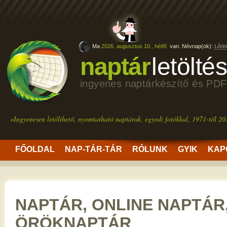
Ma
2026. augusztus 10., hétfő
van. Névnap(ok):
Lőrin
naptár
letölté
ingyenes naptárkészítő és PDF
»Ingyenesen letölthető, nyomtatható naptárak, egyedi fotókkal, 1971-től 20
FŐOLDAL
NAP-TÁR-TÁR
RÓLUNK
GYIK
KAP
NAPTÁR, ONLINE NAPTÁR
ÖRÖKNAPTÁR