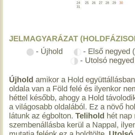
24
25
26
27
28
29
30
31
JELMAGYARÁZAT (HOLDFÁZISO
- Újhold
- Első negyed 
- Utolsó negyed
Újhold
amikor a Hold együttállásban
oldala van a Föld felé és ilyenkor ne
héttel később, ahogy a Hold távolodik
a világosabb oldalából. Ez a növő hol
látunk az égbolton.
Telihold
hét nap 
szembenállásba kerül a Nappal, ilyenk
mutatja felénk ez a holdtölte.
Utolsó