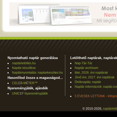
Nyomtatható naptár generálása
Letölthető naptárak, naptára
naptárletöltés.hu
Nap-Tár-Tár
Naptár készítése
Naptár archívum
Naptárnyomtatás: naptarkeszites.hu
Idei, 2026. évi naptárak
Jövő évi, 2027. évi naptárak
Hasonlítsd össze a magasságod...
Öröknaptár, naptár
CELEB-MÉTER™
Naptár információk: naptár.c
Nyereményjáték, ajándék
UNICEF Nyereményjáték
5 ÉVESEK LETTÜNK - Infogra
© 2010-2026,
naptárletö