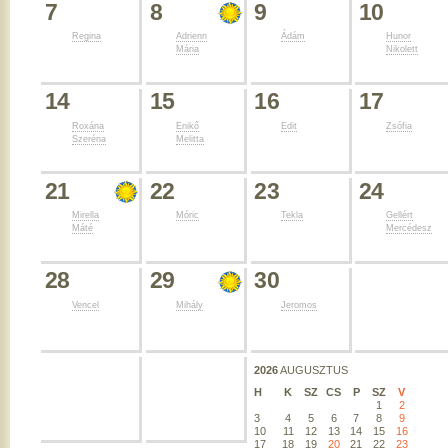
7
8
9
10
Regina
Adrienn
Ádám
Hunor
Mária
Nikolett
14
15
16
17
Roxána
Enikő
Edit
Zsófia
Szeréna
Melitta
21
22
23
24
Mirella
Móric
Tekla
Gellért
Máté
Mercédesz
28
29
30
Vencel
Mihály
Jeromos
2026
AUGUSZTUS
H
K
SZ
CS
P
SZ
V
1
2
3
4
5
6
7
8
9
10
11
12
13
14
15
16
17
18
19
20
21
22
23