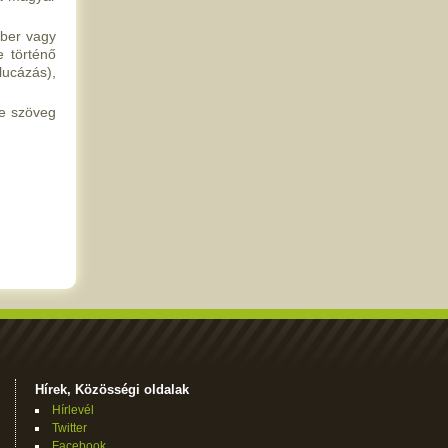
mber vagy
e történő
lucázás),
re szöveg
Hírek, Közösségi oldalak
Hírlevél
Twitter
Facebook