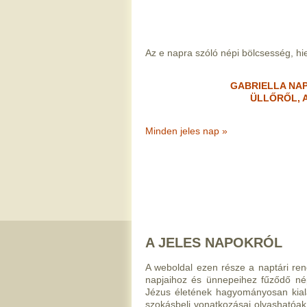
Az e napra szóló népi bölcsesség, hied
GABRIELLA NAP
ÜLLŐRŐL, 
Minden jeles nap »
A JELES NAPOKRÓL
A weboldal ezen része a naptári rend
napjaihoz és ünnepeihez fűződő nép
Jézus életének hagyományosan kiala
szokásbeli vonatkozásai olvashatóak