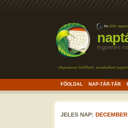
Ma
2026. augusz
napt
ingyenes n
»Ingyenesen letölthető, nyomtatható naptár
FŐOLDAL
NAP-TÁR-TÁR
JELES NAP:
DECEMBER 