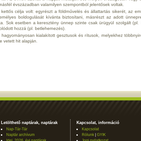
 másfél évszázadban valamilyen szempontból jelentősek voltak.
ettős célja volt: egyrészt a földművelés és állattartás sikerét, az e
élyes boldogulását kívánta biztosítani, másrészt az adott ünnepr
a. Sok esetben a keresztény ünnep szinte csak ürügyül szolgált (pl. 
ódott hozzá (pl. betlehemezés).
hagyományosan kialakított gesztusok és rítusok, melyekhez többnyi
 vetett hit alapján.
Letölthető naptárak, naptárak
Kapcsolat, információ
Nap-Tár-Tár
Kapcsolat
Naptár archívum
Rólunk
|
GYIK
Idei, 2026. évi naptárak
Jogi nyilatkozat