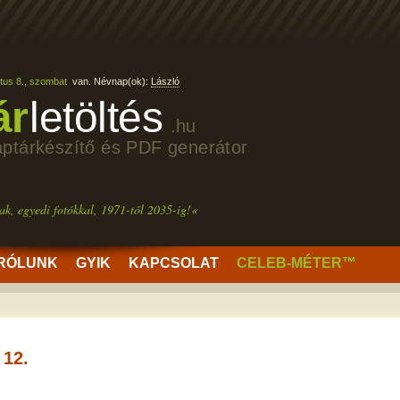
tus 8., szombat
van. Névnap(ok):
László
ár
letöltés
.hu
aptárkészítő és PDF generátor
ak, egyedi fotókkal, 1971-től 2035-ig!«
RÓLUNK
GYIK
KAPCSOLAT
CELEB-MÉTER™
12.