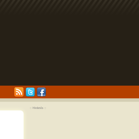
:: Hirdetés ::