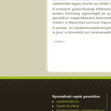
nyelvterület egyes részein az utóbbi
A szokások gyakorlásának többnyire k
emberi közösség egészségét és szem
periodikus megemlékezést biztosított
máskor a népszokás szorosan kapcsol
A szokás- és hiedelemcselekmények 
is járul, a kimondott szó varázserejébe
:: Hirdetés ::
Nyomtatható naptár generálása
naptárletöltés.hu
Naptár készítése
Naptárnyomtatás: naptarkeszites.hu