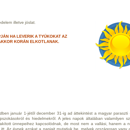
elem illetve jóslat.
JÁN HA LEVERIK A TYÚKOKAT AZ
AKKOR KORÁN ELKOTLANAK.
ben január 1-jétől december 31-ig ad áttekintést a magyar paraszti é
szokásokról és hiedelmekről. A jeles napok általában valamilyen s
kított ünnepeihez kapcsolódnak, de most nem a vallási, hanem a n
 itt. Az évnek azokat a napjait mutatjuk be, melyek országosan vagy