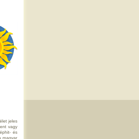
let jeles
zent vagy
éphit- és
 a magyar