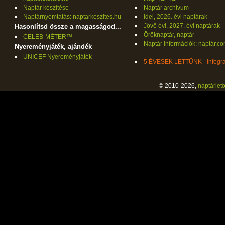
Naptár készítése
Naptár archívum
Naptárnyomtatás: naptarkeszites.hu
Idei, 2026. évi naptárak
Jövő évi, 2027. évi naptárak
Hasonlítsd össze a magasságod...
Öröknaptár, naptár
CELEB-MÉTER™
Naptár információk: naptár.c
Nyereményjáték, ajándék
UNICEF Nyereményjáték
5 ÉVESEK LETTÜNK - Infogra
© 2010-2026,
naptárletö