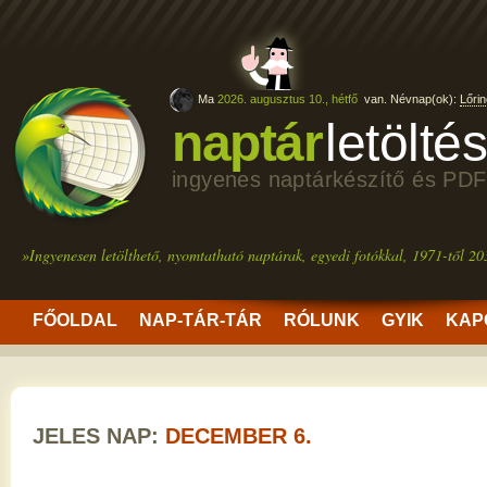
Ma
2026. augusztus 10., hétfő
van. Névnap(ok):
Lőrin
naptár
letölté
ingyenes naptárkészítő és PDF
»Ingyenesen letölthető, nyomtatható naptárak, egyedi fotókkal, 1971-től 20
FŐOLDAL
NAP-TÁR-TÁR
RÓLUNK
GYIK
KAP
JELES NAP:
DECEMBER 6.