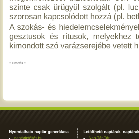
szinte csak ürügyül szolgált (pl. l
szorosan kapcsolódott hozzá (pl. be
A szokás- és hiedelemcselekmények
gesztusok és rítusok, melyekhez t
kimondott szó varázserejébe vetett hi
:: Hirdetés ::
Nyomtatható naptár generálása
Letölthető naptárak, naptára
naptárletöltés.hu
Nap-Tár-Tár