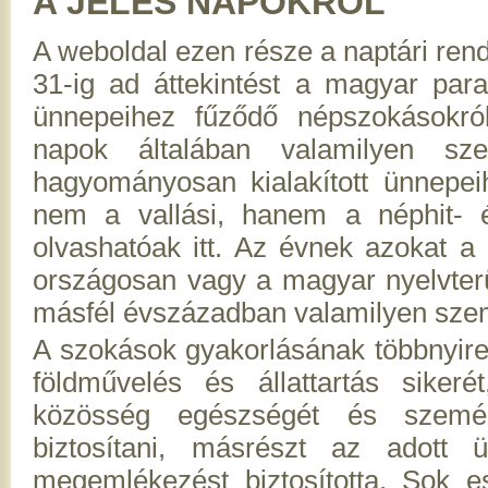
A JELES NAPOKRÓL
A weboldal ezen része a naptári ren
31-ig ad áttekintést a magyar paras
ünnepeihez fűződő népszokásokról
napok általában valamilyen sz
hagyományosan kialakított ünnepe
nem a vallási, hanem a néphit- é
olvashatóak itt. Az évnek azokat a 
országosan vagy a magyar nyelvterü
másfél évszázadban valamilyen szem
A szokások gyakorlásának többnyire k
földművelés és állattartás sike
közösség egészségét és személ
biztosítani, másrészt az adott ü
megemlékezést biztosította. Sok 