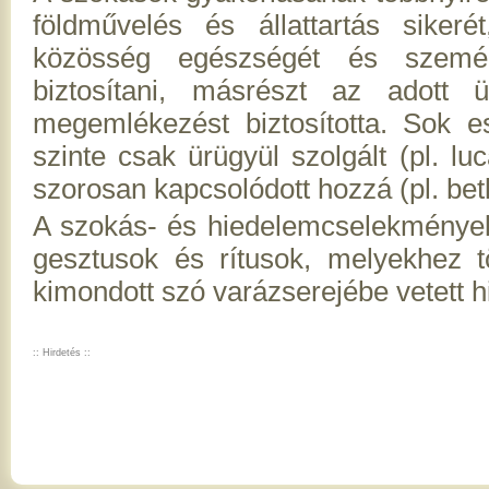
földművelés és állattartás sike
közösség egészségét és személ
biztosítani, másrészt az adott ü
megemlékezést biztosította. Sok 
szinte csak ürügyül szolgált (pl. l
szorosan kapcsolódott hozzá (pl. be
A szokás- és hiedelemcselekmények
gesztusok és rítusok, melyekhez t
kimondott szó varázserejébe vetett hi
:: Hirdetés ::