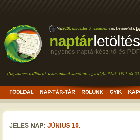
Ma
2026. augusztus 8., szombat
van. Névnap(ok):
Lá
naptár
letölté
ingyenes naptárkészítő és PDF
»Ingyenesen letölthető, nyomtatható naptárak, egyedi fotókkal, 1971-től 20
FŐOLDAL
NAP-TÁR-TÁR
RÓLUNK
GYIK
KAP
JELES NAP:
JÚNIUS 10.