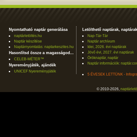
Nyomtatható naptár generálása
Letölthető naptárak, naptára
naptárletöltés.hu
Nap-Tár-Tár
Naptár készítése
Naptár archívum
Naptárnyomtatás: naptarkeszites.hu
Idei, 2026. évi naptárak
Jövő évi, 2027. évi naptárak
Hasonlítsd össze a magasságod...
Öröknaptár, naptár
CELEB-MÉTER™
Naptár információk: naptár.c
Nyereményjáték, ajándék
UNICEF Nyereményjáték
5 ÉVESEK LETTÜNK - Infogra
© 2010-2026,
naptárletö