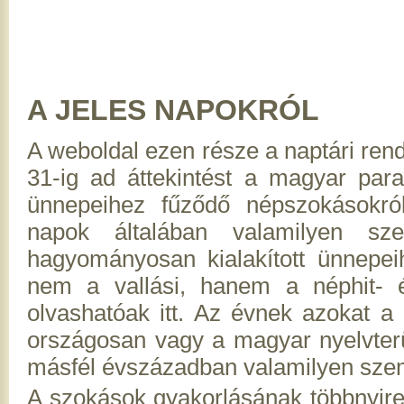
A JELES NAPOKRÓL
A weboldal ezen része a naptári ren
31-ig ad áttekintést a magyar paras
ünnepeihez fűződő népszokásokról
napok általában valamilyen sz
hagyományosan kialakított ünnepe
nem a vallási, hanem a néphit- é
olvashatóak itt. Az évnek azokat a 
országosan vagy a magyar nyelvterü
másfél évszázadban valamilyen szem
A szokások gyakorlásának többnyire k