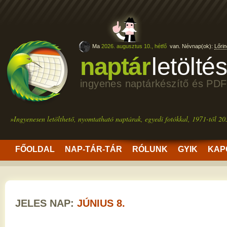
Ma
2026. augusztus 10., hétfő
van. Névnap(ok):
Lőrin
naptár
letölté
ingyenes naptárkészítő és PDF
»Ingyenesen letölthető, nyomtatható naptárak, egyedi fotókkal, 1971-től 20
FŐOLDAL
NAP-TÁR-TÁR
RÓLUNK
GYIK
KAP
JELES NAP:
JÚNIUS 8.