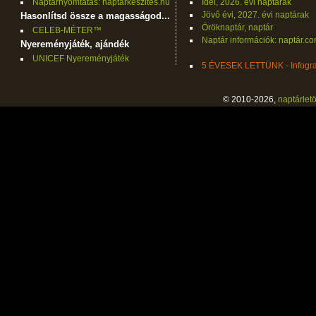
Naptárnyomtatás: naptarkeszites.hu
Idei, 2026. évi naptárak
Jövő évi, 2027. évi naptárak
Hasonlítsd össze a magasságod...
Öröknaptár, naptár
CELEB-MÉTER™
Naptár információk: naptár.c
Nyereményjáték, ajándék
UNICEF Nyereményjáték
5 ÉVESEK LETTÜNK - Infogra
© 2010-2026,
naptárletö