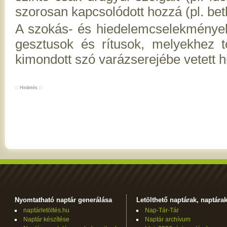
szorosan kapcsolódott hozzá (pl. be
A szokás- és hiedelemcselekmények
gesztusok és rítusok, melyekhez t
kimondott szó varázserejébe vetett hi
:: Hirdetés ::
Nyomtatható naptár generálása
Letölthető naptárak, naptára
naptárletöltés.hu
Nap-Tár-Tár
Naptár készítése
Naptár archívum