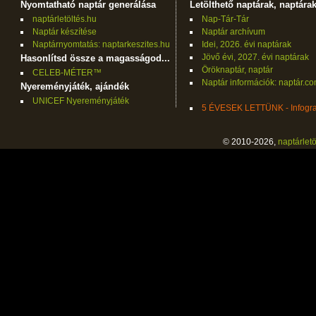
Nyomtatható naptár generálása
Letölthető naptárak, naptára
naptárletöltés.hu
Nap-Tár-Tár
Naptár készítése
Naptár archívum
Naptárnyomtatás: naptarkeszites.hu
Idei, 2026. évi naptárak
Jövő évi, 2027. évi naptárak
Hasonlítsd össze a magasságod...
Öröknaptár, naptár
CELEB-MÉTER™
Naptár információk: naptár.c
Nyereményjáték, ajándék
UNICEF Nyereményjáték
5 ÉVESEK LETTÜNK - Infogra
© 2010-2026,
naptárletö