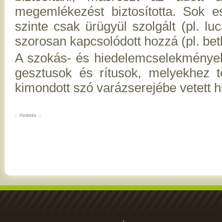
megemlékezést biztosította. Sok 
szinte csak ürügyül szolgált (pl. l
szorosan kapcsolódott hozzá (pl. be
A szokás- és hiedelemcselekmények
gesztusok és rítusok, melyekhez t
kimondott szó varázserejébe vetett hi
:: Hirdetés ::