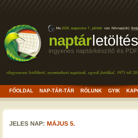
Ma
2026. augusztus 7., péntek
van. Névnap(ok):
Ibol
naptár
letölté
ingyenes naptárkészítő és PDF
»Ingyenesen letölthető, nyomtatható naptárak, egyedi fotókkal, 1971-től 20
FŐOLDAL
NAP-TÁR-TÁR
RÓLUNK
GYIK
KAP
JELES NAP:
MÁJUS 5.