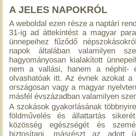
A JELES NAPOKRÓL
A weboldal ezen része a naptári ren
31-ig ad áttekintést a magyar paras
ünnepeihez fűződő népszokásokról
napok általában valamilyen sz
hagyományosan kialakított ünnepe
nem a vallási, hanem a néphit- é
olvashatóak itt. Az évnek azokat a 
országosan vagy a magyar nyelvterü
másfél évszázadban valamilyen szem
A szokások gyakorlásának többnyire k
földművelés és állattartás sike
közösség egészségét és személ
biztosítani, másrészt az adott ü